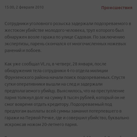
15:00, 2 февраля 2010
Происшествия
Сотрудники уголовного розыска задержали подозреваемого в
жестоком убийстве молодого человека, труп которого был
обнаружен возле гаража по улице Садовая. По заключению
экспертизы, парень скончался от многочисленных ножевых
ранений и побоев.
Как уже сообщал VL.ru, в четверг, 28 января, после
обнаружения тела сотрудники 4-го отдела милиции
Фрунзенского района начали поиск подозреваемых. Спустя
сутки оперативники вышли на след и задержали
предполагаемого убийцу. Выяснилось, что на преступление
парня толкнул долг на сумму 8 тысяч рублей, который он не
смог вовремя отдать кредитору. Подозреваемый под
предлогам выплаты всей суммы заманил потерпевшего в
гаражи на Первой Речке, где и совершил убийство, буквально
искромсав ножом 20-летнего парня.