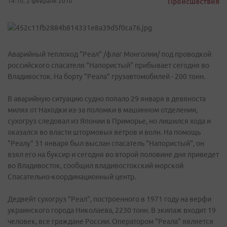
14:10, 2 февраля 2010
Происшествия
Аварийный теплоход "Реал" /флаг Монголии/ под проводкой
российского спасателя "Напористый" прибывает сегодня во
Владивосток. На борту "Реала" грузавтомобилей - 200 тонн.
В аварийную ситуацию судно попало 29 января в девяноста
милях от Находки из-за поломки в машинном отделении,
сухогруз следовал из Японии в Приморье, но лишился хода и
оказался во власти штормовых ветров и волн. На помощь
"Реалу" 31 января был выслан спасатель "Напористый", он
взял его на буксир и сегодня во второй половине дня приведет
во Владивосток, сообщил владивостокский морской
Спасательно-координационный центр.
Дедвейт сухогруз "Реал", построенного в 1971 году на верфи
украинского города Николаева, 2230 тонн. В экипаж входит 19
человек, все граждане России. Оператором "Реала" является