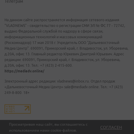
Телеграм
На данном сайте распространяется информация сетевого издания
"VLADNEWS" - свидетельство о регистрации СМИ ЭЛ № ФС 77 - 72742,
выдано Федеральной службой по надзору в сфере связи,
информационных технологий и массовых коммуникаций
(Роскомнадзор) 17 мая 2018 г. Учредитель ООО "Дальневосточный
Медиа Центр". 690091, Приморский край, г. Владивосток, ул. Уборевича,
д.20А, офис 13. Главный редактор Юркевич Дмитрий Юрьевич. Адрес
редакции: 690091, Приморский край, г. Владивосток, ул. Уборевича,
д.20А, офис 13. Тел.: +7 (423) 2-415-600.
https://mediadv.online/
Электронный адрес редакции: vladnews@inbox.ru. Отдел продаж
«Дальневосточный Медиа Центр» sale@mediadv.online. Тел.: +7 (423)
249-8-800. 18+
Просматривая наш сайт, вы соглашаетесь с
СОГЛАСЕН
использованием нами
cookie-файлов
.