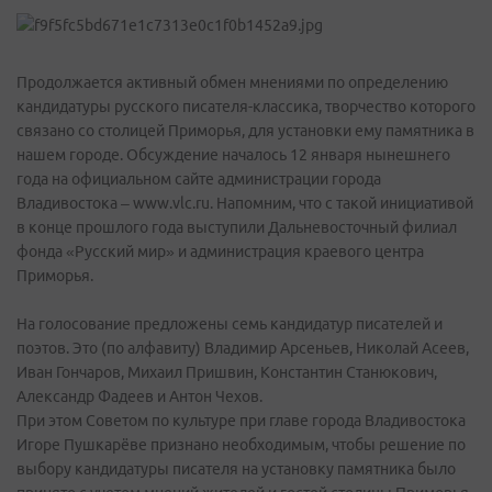
Продолжается активный обмен мнениями по определению
кандидатуры русского писателя-классика, творчество которого
связано со столицей Приморья, для установки ему памятника в
нашем городе. Обсуждение началось 12 января нынешнего
года на официальном сайте администрации города
Владивостока – www.vlc.ru. Напомним, что с такой инициативой
в конце прошлого года выступили Дальневосточный филиал
фонда «Русский мир» и администрация краевого центра
Приморья.
На голосование предложены семь кандидатур писателей и
поэтов. Это (по алфавиту) Владимир Арсеньев, Николай Асеев,
Иван Гончаров, Михаил Пришвин, Константин Станюкович,
Александр Фадеев и Антон Чехов.
При этом Советом по культуре при главе города Владивостока
Игоре Пушкарёве признано необходимым, чтобы решение по
выбору кандидатуры писателя на установку памятника было