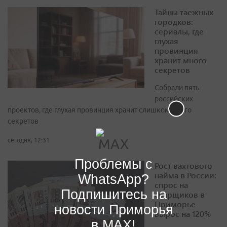
Тайны таежных
городков:
сериалы, где
глухая
провинция
хранит много
секретов
Собрали пять
российских
проектов, где глухая провинция хранит слишком много
секретов
сегодня, 12:31
Проблемы с
Рост вахтового
найма в России:
WhatsApp?
спрос на
Подпишитесь на
сварщиков в
Приморье
новости Приморья
вырос на 120%
в MAX!