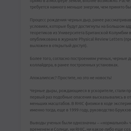
прямо в атмосфере Земли, вполне возможно. Расчет
требуется намного меньше энергии, чем принято бы
Процесс рождения черных дыр, ранее рассматривавш
условиях, которые будут достигнуты на Большом адр
теоретиков из Университета Британской Колумбии в
опубликована в журнале Physical Review Letters (пр
выложен в открытый доступ).
Более того, согласно построениям ученых, черные 
коллайдера, в ранее построенных установках.
Апокалипсис? Простите, но это не новость!
Черные дыры, рождающиеся в ускорителе, стали пр
первый раз подобные опасения высказывались в о
меньших масштабов. В RHIC физики в ходе экспериме
именно тогда, еще в 1999 году, руководство Брукх
Выводы ученых были однозначны – «нормальной» че
временем и Солнце, ни RHIC, ни какое-либо еще со