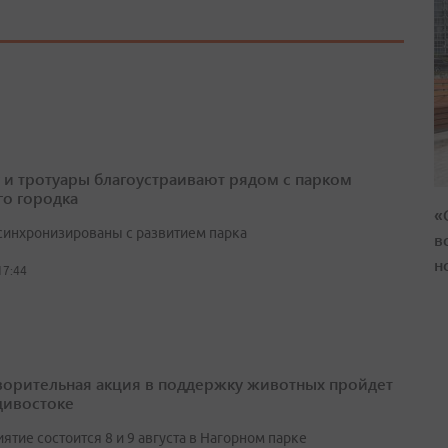
 и тротуары благоустраивают рядом с парком
о городка
«
синхронизированы с развитием парка
в
н
17:44
ворительная акция в поддержку животных пройдет
дивостоке
тие состоится 8 и 9 августа в Нагорном парке