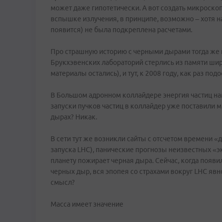
может даже гипотетически. А вот создать микроскоп
вспышке излучения, в принципе, возможно – хотя на 
появится) не была подкреплена расчетами.
Про страшную историю с черными дырами тогда же 
Брукхэвенских лабораторий стерлись из памяти шир
материалы остались), и тут, к 2008 году, как раз по
В Большом адронном коллайдере энергия частиц нам
запуски пучков частиц в коллайдер уже поставили м
дырах? Никак.
В сети тут же возникли сайты с отсчетом времени «
запуска LHC), панические прогнозы неизвестных «
планету пожирает черная дыра. Сейчас, когда появ
черных дыр, вся эпопея со страхами вокруг LHC явно
смысл?
Масса имеет значение