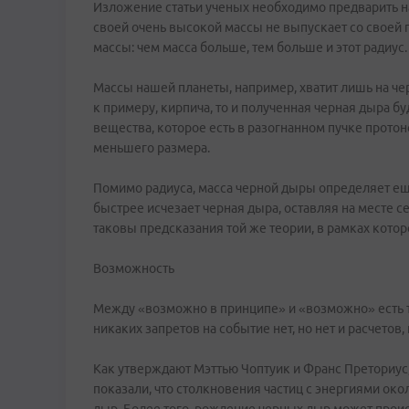
Изложение статьи ученых необходимо предварить н
своей очень высокой массы не выпускает со своей п
массы: чем масса больше, тем больше и этот радиус.
Массы нашей планеты, например, хватит лишь на че
к примеру, кирпича, то и полученная черная дыра б
вещества, которое есть в разогнанном пучке прото
меньшего размера.
Помимо радиуса, масса черной дыры определяет еще
быстрее исчезает черная дыра, оставляя на месте 
таковы предсказания той же теории, в рамках кот
Возможность
Между «возможно в принципе» и «возможно» есть то
никаких запретов на событие нет, но нет и расчето
Как утверждают Мэттью Чоптуик и Франс Преториус,
показали, что столкновения частиц с энергиями ок