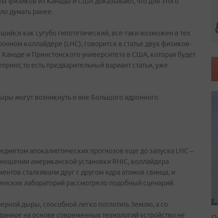
ы физиков из Канады и США доказывают, что для этого
ло думать ранее.
ийся как сугубо гипотетический, все-таки возможен в тех
онном коллайдере (LHC), говорится в статье двух физиков-
 Канаде и Принстонского университета в США, которая будет
епринт, то есть предварительный вариант статьи, уже
дыры могут возникнуть и вне Большого адронного
едметом апокалиптических прогнозов еще до запуска LHC –
тношении американской установки RHIC, коллайдера
нтов сталкивали друг с другом ядра атомов свинца, и
эвенских лабораторий рассмотрело подобный сценарий.
рной дыры, способной легко поглотить Землю, а со
зданное на основе современных технологий устройство не
П