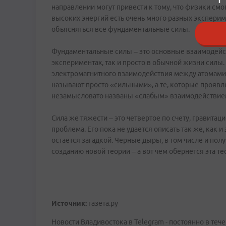
направлении могут привести к тому, что физики смог
высоких энергий есть очень много разных экспериме
объясняться все фундаментальные силы.
Фундаментальные силы – это основные взаимодейс
экспериментах, так и просто в обычной жизни силы. 
электромагнитного взаимодействия между атомами.
называют просто «сильными», а те, которые проявл
незамысловато названы «слабым» взаимодействие
Сила же тяжести – это четвертое по счету, гравитаци
проблема. Его пока не удается описать так же, как 
остается загадкой. Черные дыры, в том числе и по
созданию новой теории – а вот чем обернется эта те
Источник:
газета.ру
Новости Владивостока в Telegram - постоянно в тече