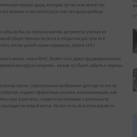
и
ическую черную дыру, которая тут же и исчезнет во
тот момент и эта гипотеза (о том, что дыра вообще
17
и забыли бы, но прошло время, аргументы ученых из
окой общественности (хотя в открытом доступе все
доспел, после целой серии задержек, запуск LHC!
ного выше, чем в RHIC, более того, даже предварительные
ировой рекорд по энергии.– ну как тут было забыть о черных
до конца света» (произвольно выбранная дата где-то после
экспертов» и даже эффектные ролики, показывающие, как
ились еще и расчеты, свидетельствующие о реальности
 выходит на новый виток. Но вот есть ли в этом какой-то