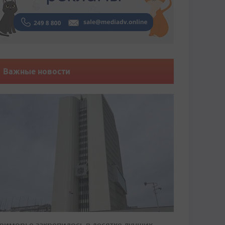
Важные новости
риморье закрепилось в десятке лучших