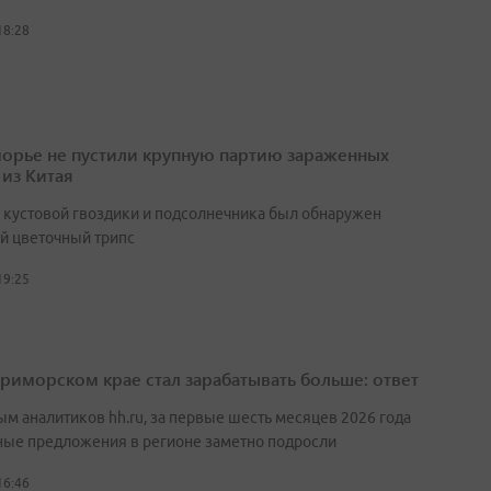
18:28
орье не пустили крупную партию зараженных
 из Китая
х кустовой гвоздики и подсолнечника был обнаружен
й цветочный трипс
19:25
Приморском крае стал зарабатывать больше: ответ
ым аналитиков hh.ru, за первые шесть месяцев 2026 года
ные предложения в регионе заметно подросли
16:46