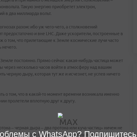
сходить и при намного меньшей энергии столкновении –
тронвольта. Такую энергию приобретет электрон,
й в два миллиарда вольт.
гнозах разом: ибо уж чего-чего, а столкновений
т предостаточно и вне LHC. Даже ускорители, построенные в
 уж о том, что прилетающие к Земле космические лучи часто
ь нечего.
 Земле постоянно. Прямо сейчас какая-нибудь частица может
ы через несколько часов войти в атмосферу над вашим
ь черную дыру, которая тут же и исчезнет, не успев ничего
ать о том, что в какой-то момент времени возникала именно
нии пролетели вплотную друг к другу.
тона – черная дыра – два протона или куча частиц» ничем не
облемы с WhatsApp? Подпишитесь
собенно интересен. Но дальнейшие работы в этом