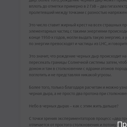
дыр. Более того, рождение черных дыр может прои
вплоть до отметки примерно в 2 ГэВ – два гигаэлек
пролетевший между точками с разностью напряжени
Это число ставит жирный крест на всех страшных про
элементарных частиц с такими энергиями происходи
конце 1950-х годов, могли выдать такую энергию, а
по энергии превосходят и частицы из LHC, и говорит
Это значит, что рождение черных дыр происходит на
пересекать границы Солнечной системы затем, чтоб
домом и там в столкновении с ядрами атомов породит
поглотить и не представляя никакой угрозы.
Более того, только благодаря расчетам и можно узн
черная дыра, а не просто два протона при столкнове
Небо в черных дырах – как с этим жить дальше?
С точки зрения экспериментаторов процесс «два про
Пр
отличается от простого столкновения и потому не о