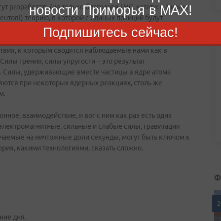
ут разработать (не только благодаря LHC, кстати: в физике
новости Приморья в MAX!
нтов!) теорию, в которой с единых позиций будут
Подпишитесь сейчас!
твия, к которым сводятся наблюдаемые нами как в
Силы трения, силы упругости – это результат
 Силы, удерживающие вместе частицы в ядре атома
яются при некоторых ядерных реакциях, столь же
м.
онное, взаимодействие, и вот с ним как раз есть одна
и электромагнитные, сильные и слабые силы, гравитация
лучаемые на ничтожные доли секунды, могут быть ключом к
ория, какими технологиями, сказать сложно.
Ф
2
ние дня.