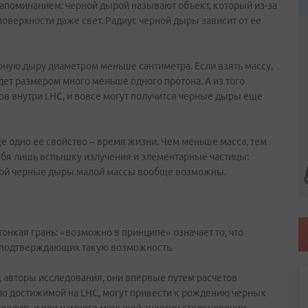
апоминанием: черной дырой называют объект, который из-за
оверхности даже свет. Радиус черной дыры зависит от ее
рную дыру диаметром меньше сантиметра. Если взять массу,
удет размером много меньше одного протона. А из того
нов внутри LHC, и вовсе могут получится черные дыры еще
 одно ее свойство – время жизни. Чем меньше масса, тем
себя лишь вспышку излучения и элементарные частицы:
орой черные дыры малой массы вообще возможны.
нкая грань: «возможно в принципе» означает то, что
в, подтверждающих такую возможность.
 авторы исследования, они впервые путем расчетов
оло достижимой на LHC, могут привести к рождению черных