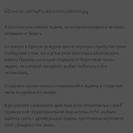
В Шкотовском районе льдину, на которой находился человек,
оторвало от берега
25 января в Единую дежурно-диспетчерскую службу поступил
сообщение о том, что в устье реки Шкотовка Шкотовского
района Приморского края оторвало от береговой черты
льдину, на которой находился рыбак-любитель и его
автомобиль.
Создалась угроза выноса оторвавшейся льдины в открытую
часть Уссурийского залива.
В результате слаженного действия всех оперативных служб
Приморской территориальной подсистемы РСЧС рыбака
удалось снять с дрейфующей льдины при помощи вертолета
ОАО «Владивосток авиа».