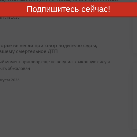
 расправились с семейной парой и сожгли машину
Подпишитесь сейчас!
августа 2026
орье вынесли приговор водителю фуры,
вшему смертельное ДТП
ый момент приговор еще не вступил в законную силу и
ыть обжалован
августа 2026