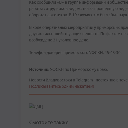
Как сообщили «В» в группе информации и обществе
работы сотрудников ведомства за прошедшую неде
оборота наркотиков. В 19 случаях это был сбыт нар
В ходе оперативных мероприятий у приморских драг
других сильнодействующих веществ. По фактам нез
возбуждено 31 уголовное дело.
Телефон доверия приморского УФСКН: 45-45-30.
Источник:
УФСКН по Приморскому краю.
Новости Владивостока в Telegram - постоянно в тече
Подписывайтесь одним нажатием!
Смотрите также