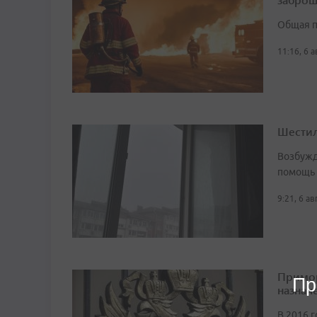
Общая п
11:16, 6 
Шестил
Возбужд
помощь
9:21, 6 а
Примор
Пр
назначе
В 2016 г