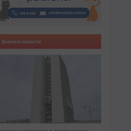
Важные новости
риморье закрепилось в десятке лучших