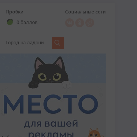
Пробки
Социальные сети
0 баллов
Город на ладони