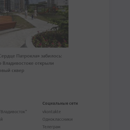
Сердце Патрокла» забилось:
о Владивостоке открыли
овый сквер
Социальные сети
"Владивосток"
vkontakte
ей
Одноклассники
Телеграм