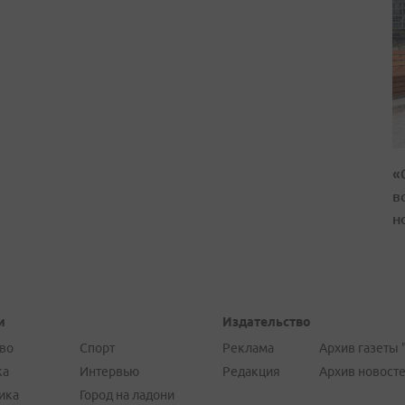
«
в
н
и
Издательство
во
Спорт
Реклама
Архив газеты 
ка
Интервью
Редакция
Архив новост
ика
Город на ладони