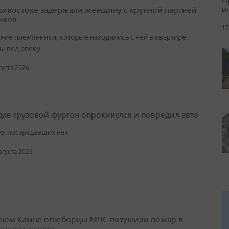
и
дивостоке задержали женщину с крупной партией
иков
17
ние племянники, которые находились с ней в квартире,
ы под опеку
вгуста 2026
дке грузовой фургон опрокинулся и повредил авто
ю, пострадавших нет
августа 2026
шом Камне огнеборцы МЧС потушили пожар в
енном здании