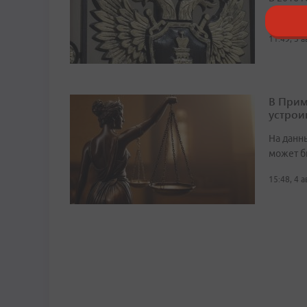
жестоко
11:49, 5 
В Прим
устрои
На данн
может б
15:48, 4 