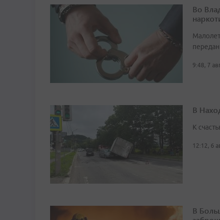
Во Вла
наркот
Малолет
передан
9:48, 7 а
В Нахо
К счасть
12:12, 6 
В Боль
заброш