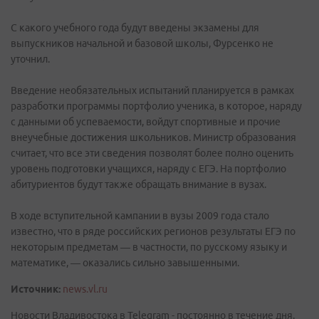
С какого учебного года будут введены экзамены для
выпускников начальной и базовой школы, Фурсенко не
уточнил.
Введение необязательных испытаний планируется в рамках
разработки программы портфолио ученика, в которое, наряду
с данными об успеваемости, войдут спортивные и прочие
внеучебные достижения школьников. Министр образования
считает, что все эти сведения позволят более полно оценить
уровень подготовки учащихся, наряду с ЕГЭ. На портфолио
абитуриентов будут также обращать внимание в вузах.
В ходе вступительной кампании в вузы 2009 года стало
известно, что в ряде российских регионов результаты ЕГЭ по
некоторым предметам — в частности, по русскому языку и
математике, — оказались сильно завышенными.
Источник:
news.vl.ru
Новости Владивостока в Telegram - постоянно в течение дня.