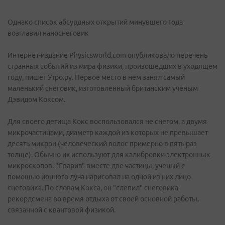
Однако список абсурдных открытий минувшего года
возглавил наноснеговик
Интернет-издание Physicsworld.com опубликовало перечень
странных событий из мира физики, произошедших в уходящем
году, пишет Утро.ру. Первое место в нем занял самый
маленький снеговик, изготовленный британским ученым
Дэвидом Коксом.
Для своего детища Кокс воспользовался не снегом, а двумя
микрочастицами, диаметр каждой из которых не превышает
десять микрон (человеческий волос примерно в пять раз
толще). Обычно их используют для калибровки электронных
микроскопов. "Сварив" вместе две частицы, ученый с
помощью ионного луча нарисовал на одной из них лицо
снеговика. По словам Кокса, он "слепил" снеговика-
рекордсмена во время отдыха от своей основной работы,
связанной с квантовой физикой.