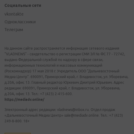
Социальные сети
vkontakte
Одноклассники
Телеграм
На данном сайте распространяется информация сетевого издания
"VLADNEWS" - свидетельство о регистрации СМИ ЭЛ № ФС 77 - 72742,
выдано Федеральной службой по надзору в сфере связи,
информационных технологий и массовых коммуникаций
(Роскомнадзор) 17 мая 2018 г. Учредитель ООО "Дальневосточный
Медиа Центр". 690091, Приморский край, г. Владивосток, ул. Уборевича,
д.20А, офис 13. Главный редактор Юркевич Дмитрий Юрьевич. Адрес
редакции: 690091, Приморский край, г. Владивосток, ул. Уборевича,
д.20А, офис 13. Тел.: +7 (423) 2-415-600.
https://mediadv.online/
Электронный адрес редакции: vladnews@inbox.ru. Отдел продаж
«Дальневосточный Медиа Центр» sale@mediadv.online. Тел.: +7 (423)
249-8-800. 18+