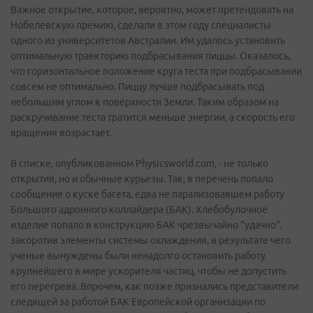
Важное открытие, которое, вероятно, может претендовать на
Нобелевскую премию, сделали в этом году специалисты
одного из университетов Австралии. Им удалось установить
оптимальную траекторию подбрасывания пиццы. Оказалось,
что горизонтальное положение круга теста при подбрасывании
совсем не оптимально. Пиццу лучше подбрасывать под
небольшим углом к поверхности Земли. Таким образом на
раскручивание теста тратится меньше энергии, а скорость его
вращения возрастает.
В списке, опубликованном Physicsworld.com, - не только
открытия, но и обычные курьезы. Так, в перечень попало
сообщение о куске багета, едва не парализовавшем работу
Большого адронного коллайдера (БАК). Хлебобулочное
изделие попало в конструкцию БАК чрезвычайно "удачно",
закоротив элементы системы охлаждения, в результате чего
ученые вынуждены были ненадолго остановить работу
крупнейшего в мире ускорителя частиц, чтобы не допустить
его перегрева. Впрочем, как позже признались представители
следящей за работой БАК Европейской организации по