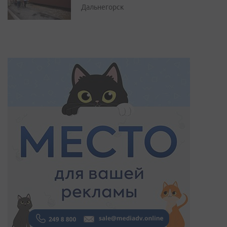
Дальнегорск