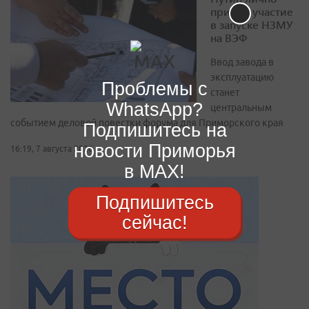
примет участие
в запуске НЗМУ
на ВЭФ
Ввод завода в
эксплуатацию
Проблемы с
станет
WhatsApp?
центральным
событием деловой повестки форума для Приморского края
Подпишитесь на
новости Приморья
16:19, 7 августа 2026
в MAX!
Подпишитесь
сейчас!