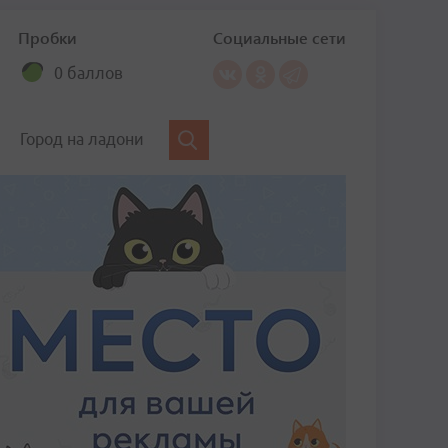
Пробки
Социальные сети
0 баллов
Город на ладони