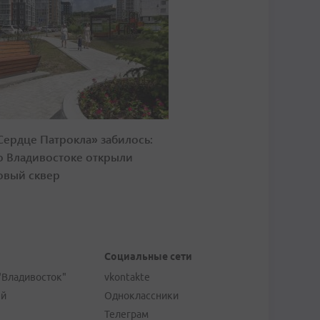
Сердце Патрокла» забилось:
о Владивостоке открыли
овый сквер
Социальные сети
"Владивосток"
vkontakte
ей
Одноклассники
Телеграм