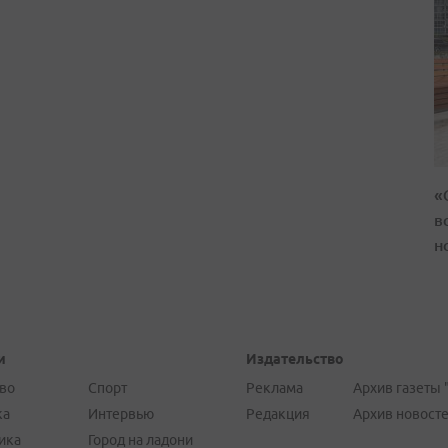
«
в
н
и
Издательство
во
Спорт
Реклама
Архив газеты 
ка
Интервью
Редакция
Архив новост
ика
Город на ладони