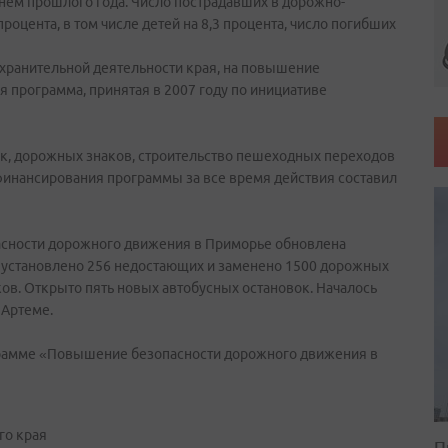
нем прошлого года. Число пострадавших в дорожно-
оцента, в том числе детей на 8,3 процента, число погибших
хранительной деятельности края, на повышение
 программа, принятая в 2007 году по инициативе
ок, дорожных знаков, строительство пешеходных переходов
финансирования программы за все время действия составил
асности дорожного движения в Приморье обновлена
 установлено 256 недостающих и заменено 1500 дорожных
ков. Открыто пять новых автобусных остановок. Началось
 Артеме.
ограмме «Повышение безопасности дорожного движения в
го края
П