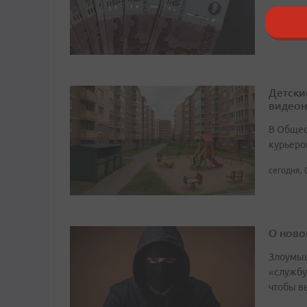
сегодня, 
Детски
видео
В Общест
курьеро
сегодня, 
О ново
Злоумыш
«службу
чтобы в