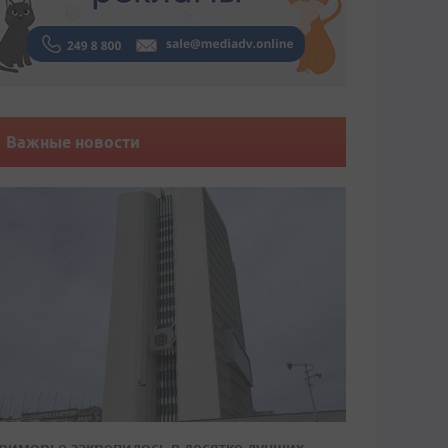
Важные новости
риморье закрепилось в десятке лучших