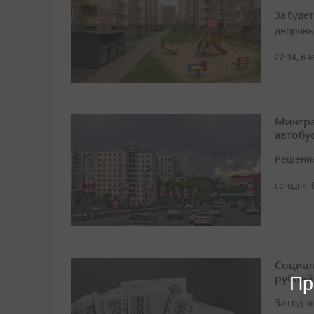
За буде
дворовы
22:34, 6 
Минтра
автобу
Решение 
сегодня, 
Социал
рублей
Пр
За год 