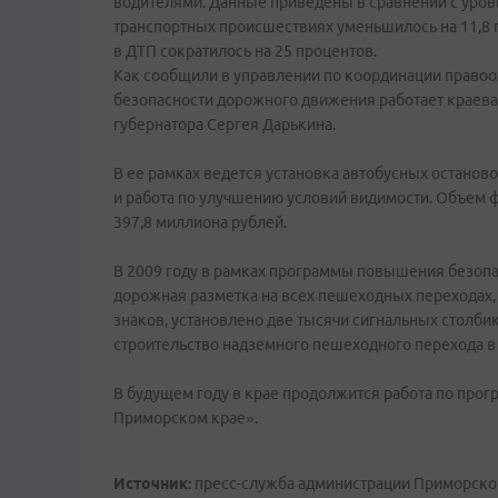
водителями. Данные приведены в сравнении с уров
транспортных происшествиях уменьшилось на 11,8 пр
в ДТП сократилось на 25 процентов.
Как сообщили в управлении по координации правоо
безопасности дорожного движения работает краевая
губернатора Сергея Дарькина.
В ее рамках ведется установка автобусных останов
и работа по улучшению условий видимости. Объем 
397,8 миллиона рублей.
В 2009 году в рамках программы повышения безоп
дорожная разметка на всех пешеходных переходах,
знаков, установлено две тысячи сигнальных столби
строительство надземного пешеходного перехода в
В будущем году в крае продолжится работа по пр
Приморском крае».
Источник:
пресс-служба администрации Приморско