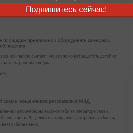
01:28
Подпишитесь сейчас!
е площадки предложили оборудовать камерами
наблюдения
венной палате считают, что это поможет защитить детей от
в на электровелосипедах
02:31
й схеме мошенников рассказали в МВД
ленники поочерёдно выдают себя за оператора связи,
 безопасности Госуслуг» и сотрудника Центрального банка,
ывезти сбережения