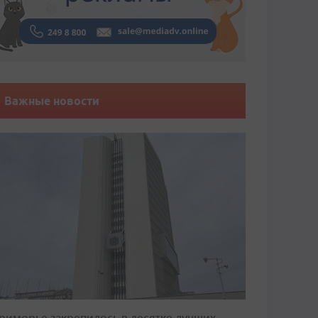
Важные новости
риморье закрепилось в десятке лучших