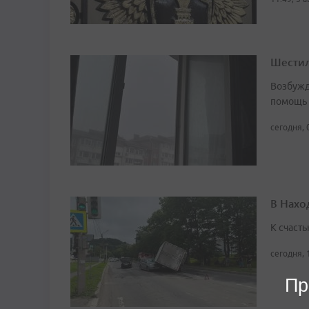
Шестил
Возбужд
помощь
сегодня, 
В Нахо
К счасть
сегодня, 
Пр