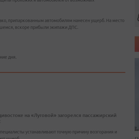
ащиты прохожих и автомобилей от возможных
нако, припаркованным автомобилям нанесен ущерб. На место
вшемся, вскоре прибыли экипажи ДПС.
ние дня.
дивостоке на «Луговой» загорелся пассажирский
с
специалисты устанавливают точную причину возгорания и
П
ют ущерб