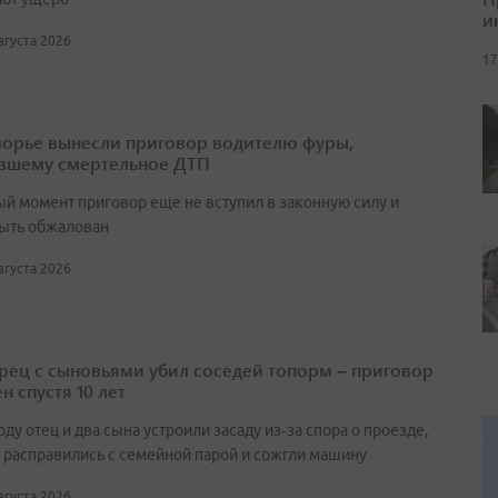
и
августа 2026
17
орье вынесли приговор водителю фуры,
вшему смертельное ДТП
ый момент приговор еще не вступил в законную силу и
ыть обжалован
августа 2026
ец с сыновьями убил соседей топорм – приговор
н спустя 10 лет
оду отец и два сына устроили засаду из‑за спора о проезде,
 расправились с семейной парой и сожгли машину
августа 2026