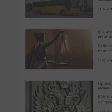
11:34, 4 
В Прим
устрои
На данн
может б
15:48, 4 
Примор
назначе
В 2016 г
жестоко
11:49, 5 