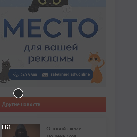
Другие новости
 на
О новой схеме
мошенников