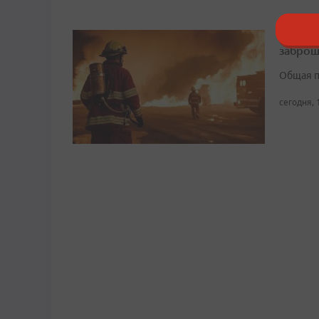
В Боль
заброш
Общая п
сегодня, 