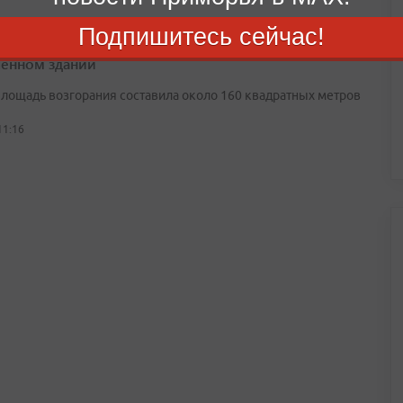
Подпишитесь сейчас!
шом Камне огнеборцы МЧС потушили пожар в
енном здании
лощадь возгорания составила около 160 квадратных метров
11:16