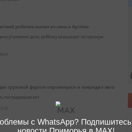
етний ребенок выпал из окна в Артёме
ено уголовное дело, ребёнку оказывают экстренную
09:21
дке грузовой фургон опрокинулся и повредил авто
ю, пострадавших нет
12:12
облемы с WhatsApp? Подпишитесь
новости Приморья в MAX!