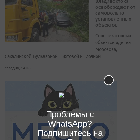
Владивостока
освобождают от
самовольно
установленных
объектов
Снос незаконных
объектов идет на
Морозова,
Сахалинской, Бульварной, Пихтовой и Ёлочной
сегодня, 14:06
Проблемы с
WhatsApp?
Подпишитесь на