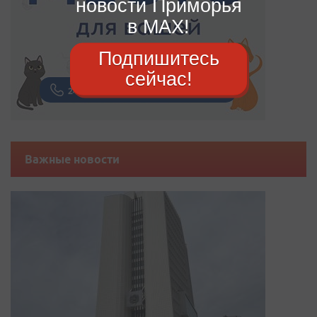
новости Приморья
в MAX!
Подпишитесь
сейчас!
Важные новости