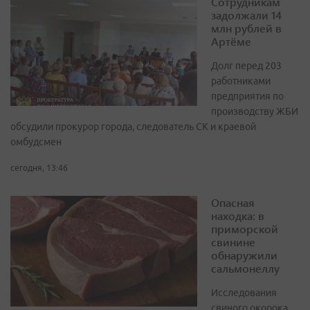
Сотрудникам
задолжали 14
млн рублей в
Артёме
Долг перед 203
работниками
предприятия по
производству ЖБИ
обсудили прокурор города, следователь СК и краевой
омбудсмен
сегодня, 13:46
Опасная
находка: в
приморской
свинине
обнаружили
сальмонеллу
Исследования
свиного окорока