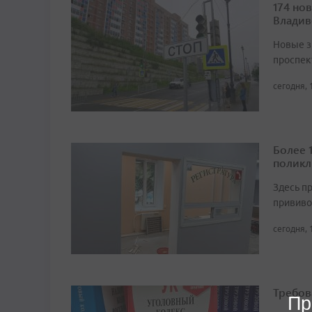
174 но
Владив
Новые з
проспек
сегодня, 
Более 
поликл
Здесь п
прививо
сегодня, 
Требов
Пр