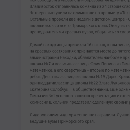
Как сообщили в управлении образования администра
Владивосток отправилась команда из 24 старшеклас
Четверо выступили на олимпиаде по предмету «Тех
Остальные провели две недели в детском центре «
школьников со всего Приморского края. Они участво
преподавателями краевых вузов, общались со свер
Домой находкинцы привезли 16 наград, в том числе,
на краевых состязаниях признаются места до пятог
администрации Находки, обладателем наиболее ярки
школы №7 и восьмиклассница Юлия Пинина из Гимна
математике, а его сверстница – вторые по математ
ребят. Десятиклассница из школы №19 Дарья Кривон
одиннадцатиклассница школы №22 Злата Лукьянова 
Екатерина Солобчук – в обществознании. Еще одна 
Гимназии №1 успешно защитил презентацию и ответ
комиссии школьник представил сделанную своими 
Лидеров олимпиад торжественно наградили. Лучши
ведущие вузы Приморского края.