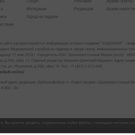
во
Спорт
Реклама
Архив газеты 
ка
Интервью
Редакция
Архив новост
ика
Город на ладони
ествия
м сайте распространяется информация сетевого издания "VLADNEWS" - свиде
ыдано Федеральной службой по надзору в сфере связи, информационных те
адзор) 17 мая 2018 г. Учредитель ООО "Дальневосточный Медиа Центр". 69009
а, д.20А, офис 13. Главный редактор Юркевич Дмитрий Юрьевич. Адрес редакц
ок, ул. Уборевича, д.20А, офис 13. Тел.: +7 (423) 2-415-600.
ediadv.online/
ный адрес редакции: vladnews@inbox.ru. Отдел продаж «Дальневосточный Мед
-8-800. 18+
а. Вы можете увидеть, сохраненные cookie-файлы с помощью настроек coo