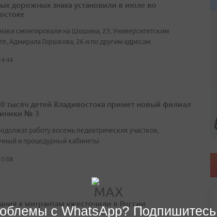
вых дорожных знака установили в июле во
остоке
наки смонтировали на Шошина, 23, Университетским
те, Адмирала Горшкова, 26 и по другим адресам
14:44
10 тысяч детей Владивостока примет новый филиал
иники № 3
родолжат работу восемь педиатрических участков,
чный и процедурный кабинеты
15:08
ания к мигрантам ужесточили в России
облемы с WhatsApp? Подпишитесь