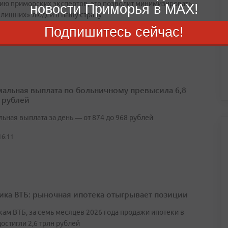
ию приморских экспертов, это позволит минимизировать
новости Приморья в MAX!
«лишних» людей в нашу страну
Подпишитесь сейчас!
15:21
альная выплата по больничному превысила 6,8
 рублей
ьная выплата за день — от 874 до 968 рублей
16:11
ика ВТБ: рыночная ипотека отыгрывает позиции
кам ВТБ, за семь месяцев 2026 года продажи ипотеки в
остигли 2,6 трлн рублей