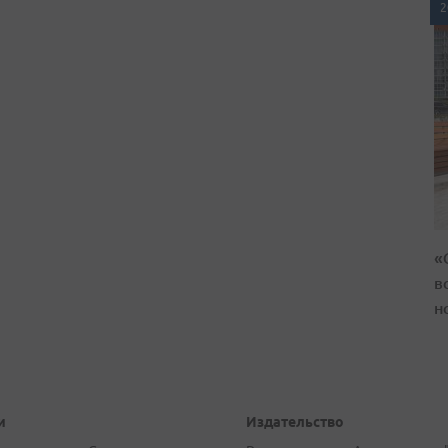
2
«
в
н
и
Издательство