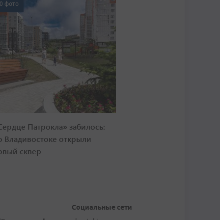
0 фото
Сердце Патрокла» забилось:
о Владивостоке открыли
овый сквер
Социальные сети