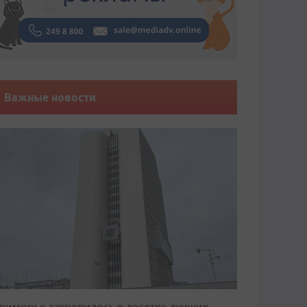
Важные новости
риморье закрепилось в десятке лучших