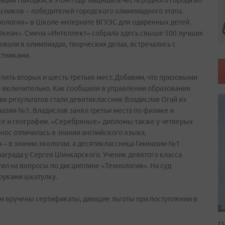
ции Находки, в этом году защищать честь родного города во
сников – победителей городского олимпиадного этапа.
нология» в Школе-интернате ВГУЭС для одаренных детей.
Океан». Смена «Интеллект» собрала здесь свыше 500 лучших
вали в олимпиадах, творческих делах, встречались с
стниками.
 пять вторых и шесть третьих мест. Добавим, что призовыми
о включительно. Как сообщили в управлении образования
х результатов стали девятиклассник Владислав Огай из
зии №1. Владислав занял третьи места по физике и
ике и географии. «Серебряные» дипломы также у четверых
ос отличилась в знании английского языка,
– в знании экологии, а десятиклассница Гимназии №1
награда у Сергея Шинкарского. Ученик девятого класса
ил на вопросы по дисциплине «Технология». На суд
руками шкатулку.
м вручены сертификаты, дающие льготы при поступлении в
П