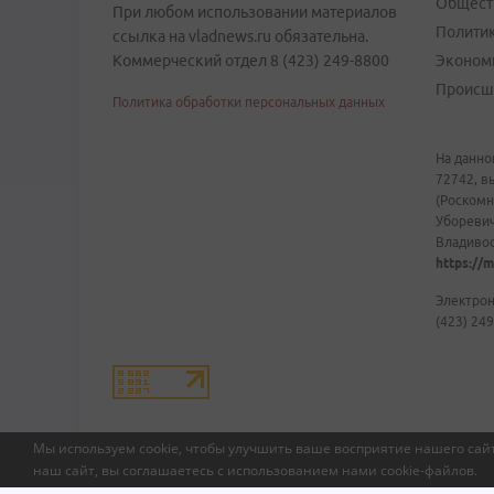
Общест
При любом использовании материалов
Полити
ссылка на vladnews.ru обязательна.
Коммерческий отдел 8 (423) 249-8800
Эконом
Происш
Политика обработки персональных данных
На данно
72742, в
(Роскомн
Уборевич
Владивост
https://m
Электрон
(423) 249
Мы используем cookie, чтобы улучшить ваше восприятие нашего сайт
наш сайт, вы соглашаетесь с использованием нами
cookie-файлов
.