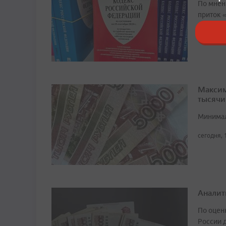
По мнен
приток 
сегодня, 
Максим
тысячи
Минимал
сегодня, 
Аналит
По оцен
России д