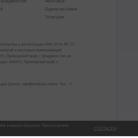
"Владивосток"
vkontakte
ей
Одноклассники
Телеграм
тельство о регистрации СМИ ЭЛ № ФС 77 -
хнологий и массовых коммуникаций
1, Приморский край, г. Владивосток, ул.
ии: 690091, Приморский край, г.
иа Центр» sale@mediadv.online. Тел.: +7
kie в вашем браузере.
Просматривая
СОГЛАСЕН