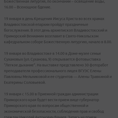
Божественная литургия, по окончании – освящение воды,
16.00 – Всенощное бдение.
19 января в день Крещения Иисуса Христа во всех храмах
Владивостокской епархии пройдут праздничные
богослужения. В этот день архиепископ Владивостокский и
Приморский Вениамин возглавит в Свято-Никольском
кафедральном соборе Божественную литургию, начало в 8.00.
19 января во Владивостоке в 14.00 в Доме-музее семьи
Сухановых (ул. Суханова, 9) открывается фотовыставка
"Легкое дыхание". На выставке представлено 30 фоторабот
преподавателя профессионального лицея ВГУЭС Елены
Павловны Мельниковой и ее студентов — Алены Травкиной и
Екатерины Соловьевой.
19 января с 15.00 в Приемной граждан администрации
Приморского края будет вести прием вице-губернатор
Приморского края по вопросам общественной и
экономической безопасности, соблюдения прав и свобод
граждан Николай Антонович Вачаев. Запись на прием