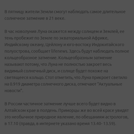
В пятницу жители Земли смогут наблюдать самое длительное
солнечное затмение в 21 веке.
В час новолуния Луна окажется между солнцем и Землей, ее
тень пробежит по Земле по экваториальной Африке,
Индийскому океану, Цейлону и юго-востоку Индокитайского
полуострова, сообщает lifenews. Здесь будут наблюдать полное
кольцеобразное затмение. Кольцеобразным затмение
называют потому, что Луна не полностью закроет весь
видимый солнечный диск, и солнце будет похоже на
светящееся кольцо. Стот отметить, что Луна прикроет светило
на 0.919 диаметра солнечного диска, отмечают "Актуальные
новости".
В России частичное затмение лучше всего будет видно в
Алтайском крае в полдень. Приморцы же во всей красе увидят
это необычное природное явление, по обещаниям астрологов,
в 17.10 (правда, в интернете указано время 13.40- 13.59).