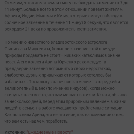
Отметим, что жители земли смогут наблюдать затмение от 7 до
11 минут. Больше всего в этом отношении повезет жителям
Африки, Индии, Мьянмы и Китая, которые смогут наблюдать
солнечное затмение в течение 11 минут 8 секунд, что является
рекордом 21 века по продолжительности затмения.
По мнению известного владивостокского астролога
Станислава Мицкевича, большое значение этой причуде
природы придавать не стоит – никаких катаклизмов она не
несет. А его коллега Арина Юрченко рекомендует в
преддверии затмения вспомнить о своих недостатках,
слабостях, дурных привычках от которых хотелось бы
избавиться. Поскольку солнечное затмение – это редкий и
великолепный шанс (по мнению индусов), когда можно
скинуть с плеч все то, что вам мешает в жизни. Кстати, обычно
за несколько дней, перед этим природным явлением в жизни
людей: в семье, на работе учащаются проблемные ситуации.
Как пояснила Арина, это не что иное, как напоминание о том,
что вам есть над чем поработать.
Источник:
"Ежедневные Новости"