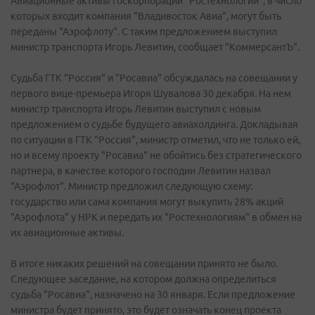
Авиационные активы госкорпорации "Ростехнологии", в число
которых входит компания "Владивосток Авиа", могут быть
переданы "Аэрофлоту". С таким предложением выступил
министр транспорта Игорь Левитин, сообщает "КоммерсантЪ".
Судьба ГТК "Россия" и "Росавиа" обсуждалась на совещании у
первого вице-премьера Игоря Шувалова 30 декабря. На нем
министр транспорта Игорь Левитин выступил с новым
предложением о судьбе будущего авиахолдинга. Докладывая
по ситуации в ГТК "Россия", министр отметил, что не только ей,
но и всему проекту "Росавиа" не обойтись без стратегического
партнера, в качестве которого господин Левитин назвал
"Аэрофлот". Министр предложил следующую схему:
государство или сама компания могут выкупить 28% акций
"Аэрофлота" у НРК и передать их "Ростехнологиям" в обмен на
их авиационные активы.
В итоге никаких решений на совещании принято не было.
Следующее заседание, на котором должна определиться
судьба "Росавиа", назначено на 30 января. Если предложение
министра будет принято, это будет означать конец проекта