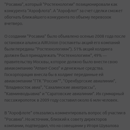
"Росавиа", который "Ростехнологии" позиционировали как
конкурента "Аэрофлота". А "Аэрофлот" за счет сделки сможет
обогнать ближайшего конкурента по объему перевозок
вчетверо.
О создании "Росавиа" было объявлено осенью 2008 года после
остановки альянса AiRUnion (госпакеты акций его компаний
были переданы "Ростехнологиям"). 51% акций холдинга
должен был принадлежать "Ростехнологиям", 49% —
правительству Москвы, которое должно было внести свою
авиакомпанию "Атлант-Союз" и денежные средства.
Госкорпорация внесла бы в холдинг переданные ей
авиакомпании "ГТК "Россия"", "Оренбургские авиалинии",
"Владивосток авиа", "Сахалинские авиатрассы",
"Кавминводыавиа" и "Саратовские авиалинии". Их суммарный
пассажиропоток в 2009 году составил около 6 млн человек.
В "Аэрофлоте" отказались комментировать вопрос об участии в
"Росавиа". Но источник, близкий к совету директоров
компании, подтвердил, что на совещании у Игоря Шувалова