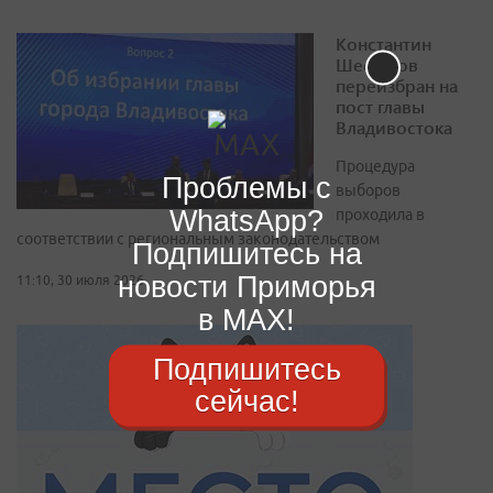
Константин
Шестаков
переизбран на
пост главы
Владивостока
Процедура
Проблемы с
выборов
WhatsApp?
проходила в
соответствии с региональным законодательством
Подпишитесь на
новости Приморья
11:10, 30 июля 2026
в MAX!
Подпишитесь
сейчас!