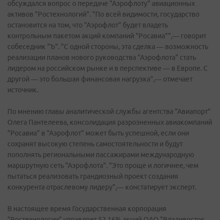
обсуждался вопрос о передаче "Аэрофлоту" авиационных
активов "Ростехнологий". "По всей видимости, государство
остановится на том, что "Аэрофлот" будет владеть
контрольным пакетом акций компаний "Росавиа"",— говорит
собеседник "Ъ". "С одной стороны, эта сделка — возможность
реализации планов нового руководства "Аэрофлота" стать
лидером на российском рынке и в перспективе — в Европе. С
другой — это большая финансовая нагрузка",— отмечает
источник.
По мнению главы аналитической службы агентства "Авиапорт"
Олега Пантелеева, консолидация разрозненных авиакомпаний
"Росавиа" в "Аэрофлот" может быть успешной, если они
сохранят высокую степень самостоятельности и будут
пополнять региональными пассажирами международную
маршрутную сеть "Аэрофлота". "Это проще и логичнее, чем
пытаться реализовать грандиозный проект создания
конкурента отраслевому лидеру",— констатирует эксперт.
В настоящее время Государственная корпорация
"Ростехнологии" управляет 52,16% акций ОАО "Владивосток