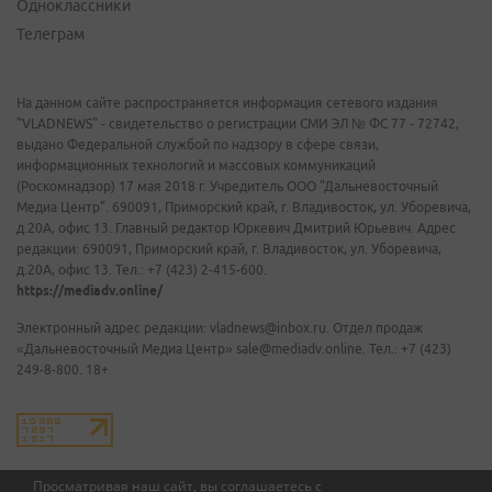
Одноклассники
Телеграм
На данном сайте распространяется информация сетевого издания
"VLADNEWS" - свидетельство о регистрации СМИ ЭЛ № ФС 77 - 72742,
выдано Федеральной службой по надзору в сфере связи,
информационных технологий и массовых коммуникаций
(Роскомнадзор) 17 мая 2018 г. Учредитель ООО "Дальневосточный
Медиа Центр". 690091, Приморский край, г. Владивосток, ул. Уборевича,
д.20А, офис 13. Главный редактор Юркевич Дмитрий Юрьевич. Адрес
редакции: 690091, Приморский край, г. Владивосток, ул. Уборевича,
д.20А, офис 13. Тел.: +7 (423) 2-415-600.
https://mediadv.online/
Электронный адрес редакции: vladnews@inbox.ru. Отдел продаж
«Дальневосточный Медиа Центр» sale@mediadv.online. Тел.: +7 (423)
249-8-800. 18+
Просматривая наш сайт, вы соглашаетесь с