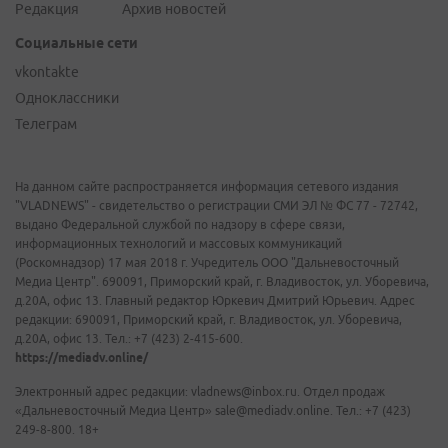
Редакция
Архив новостей
Социальные сети
vkontakte
Одноклассники
Телеграм
На данном сайте распространяется информация сетевого издания
"VLADNEWS" - свидетельство о регистрации СМИ ЭЛ № ФС 77 - 72742,
выдано Федеральной службой по надзору в сфере связи,
информационных технологий и массовых коммуникаций
(Роскомнадзор) 17 мая 2018 г. Учредитель ООО "Дальневосточный
Медиа Центр". 690091, Приморский край, г. Владивосток, ул. Уборевича,
д.20А, офис 13. Главный редактор Юркевич Дмитрий Юрьевич. Адрес
редакции: 690091, Приморский край, г. Владивосток, ул. Уборевича,
д.20А, офис 13. Тел.: +7 (423) 2-415-600.
https://mediadv.online/
Электронный адрес редакции: vladnews@inbox.ru. Отдел продаж
«Дальневосточный Медиа Центр» sale@mediadv.online. Тел.: +7 (423)
249-8-800. 18+