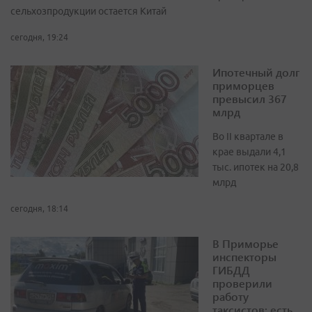
сельхозпродукции остается Китай
сегодня, 19:24
Ипотечный долг
приморцев
превысил 367
млрд
Во II квартале в
крае выдали 4,1
тыс. ипотек на 20,8
млрд
сегодня, 18:14
В Приморье
инспекторы
ГИБДД
проверили
работу
таксистов: есть