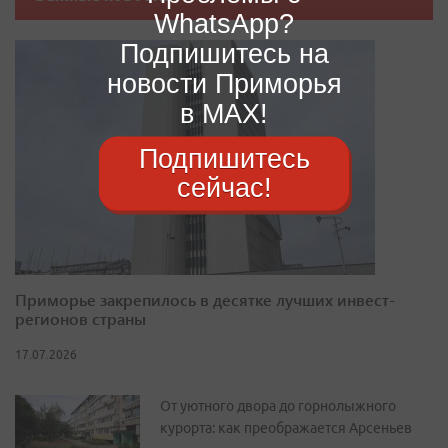
WhatsApp?
Подпишитесь на
новости Приморья
в MAX!
Подпишитесь
сейчас!
Приморье закрепилось в десятке лучших инвест-
регионов страны
17.07.2026
От уютного двора до горнолыжного
курорта: как преображается Арсеньев