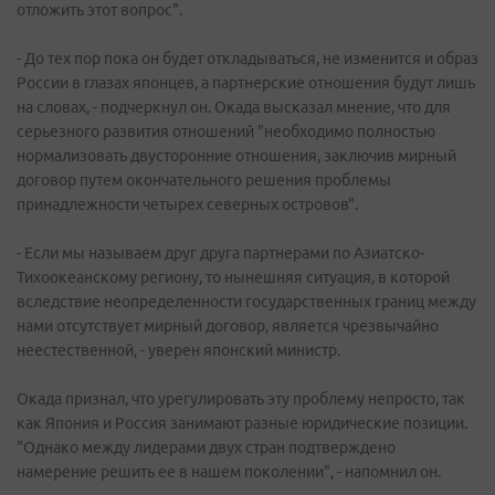
отложить этот вопрос".
- До тех пор пока он будет откладываться, не изменится и образ
России в глазах японцев, а партнерские отношения будут лишь
на словах, - подчеркнул он. Окада высказал мнение, что для
серьезного развития отношений "необходимо полностью
нормализовать двусторонние отношения, заключив мирный
договор путем окончательного решения проблемы
принадлежности четырех северных островов".
- Если мы называем друг друга партнерами по Азиатско-
Тихоокеанскому региону, то нынешняя ситуация, в которой
вследствие неопределенности государственных границ между
нами отсутствует мирный договор, является чрезвычайно
неестественной, - уверен японский министр.
Окада признал, что урегулировать эту проблему непросто, так
как Япония и Россия занимают разные юридические позиции.
"Однако между лидерами двух стран подтверждено
намерение решить ее в нашем поколении", - напомнил он.