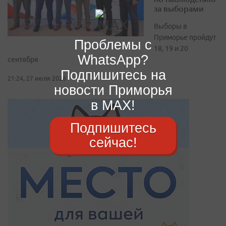
за выборами
Выборы в
Приморье пройдут
Проблемы с
18, 19 и 20
WhatsApp?
сентября
Подпишитесь на
21:24, 27 июля 2026
новости Приморья
в MAX!
Подпишитесь
сейчас!