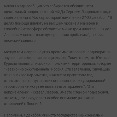
Кацуя Окада сообщил, что собирается обсудить этот
щекотливый вопрос с главой МИДа Сергеем Лавровым в ходе
своего визита в Москву, который намечен на 27-28 декабря. "В
целях помощи диалогу на высшем уровне я намерен в
спокойной атмосфере обсудить с министром иностранных дел
Лавровым конкретные пути решения проблемы", - сказал
японский министр.
Между тем Лавров на днях прокомментировал неоднократно
звучавшие заявления официального Токио о том, что Южные
Курилы являются исконно японскими территориями, которые
"незаконно оккупировала" Россия. Эти заявления, "звучащие
от японского парламента, а также от правительства,
относительно статуса наших островов как оккупированной
территории не могут не вызывать отторжения". "Это
неприемлемо", - сказал Лавров. Вместе с тем он подчеркнул,
что МИД России уделяет особое внимание развитию
отношений с Японией.
Напомним, 1 декабря министр государственных земель и