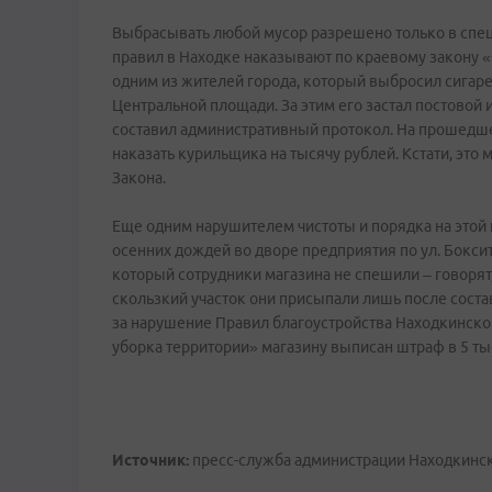
Выбрасывать любой мусор разрешено только в спе
правил в Находке наказывают по краевому закону 
одним из жителей города, который выбросил сигар
Центральной площади. За этим его застал постовой
составил административный протокол. На прошедш
наказать курильщика на тысячу рублей. Кстати, эт
Закона.
Еще одним нарушителем чистоты и порядка на этой
осенних дождей во дворе предприятия по ул. Боксит
который сотрудники магазина не спешили – говорят
скользкий участок они присыпали лишь после сост
за нарушение Правил благоустройства Находкинског
уборка территории» магазину выписан штраф в 5 тыс
Источник:
пресс-служба администрации Находкинск