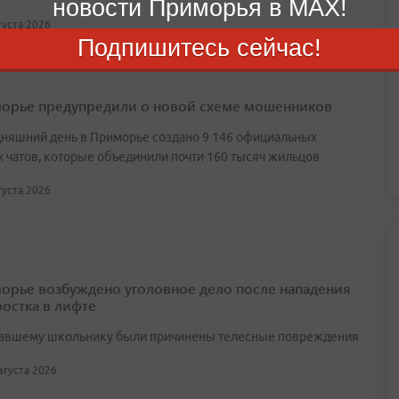
новости Приморья в MAX!
вгуста 2026
Подпишитесь сейчас!
орье предупредили о новой схеме мошенников
дняшний день в Приморье создано 9 146 официальных
 чатов, которые объединили почти 160 тысяч жильцов
вгуста 2026
орье возбуждено уголовное дело после нападения
ростка в лифте
авшему школьнику были причинены телесные повреждения
августа 2026