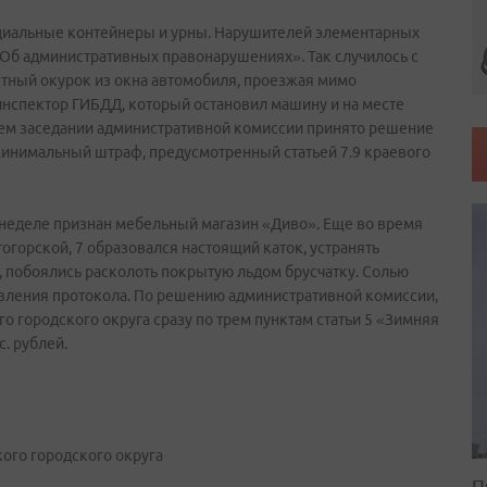
циальные контейнеры и урны. Нарушителей элементарных
«Об административных правонарушениях». Так случилось с
етный окурок из окна автомобиля, проезжая мимо
 инспектор ГИБДД, который остановил машину и на месте
ем заседании административной комиссии принято решение
о минимальный штраф, предусмотренный статьей 7.9 краевого
 неделе признан мебельный магазин «Диво». Еще во время
огорской, 7 образовался настоящий каток, устранять
, побоялись расколоть покрытую льдом брусчатку. Солью
авления протокола. По решению административной комиссии,
о городского округа сразу по трем пунктам статьи 5 «Зимняя
. рублей.
ого городского округа
П