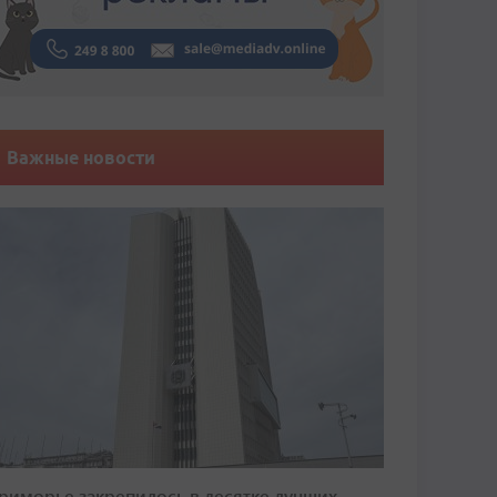
Важные новости
риморье закрепилось в десятке лучших