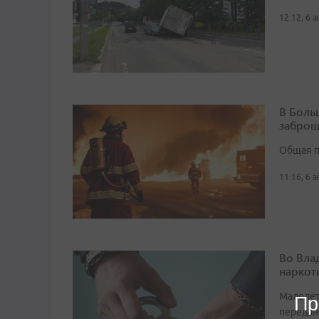
12:12, 6 
В Боль
заброш
Общая п
11:16, 6 
Во Вла
наркот
Малолет
Пр
передан