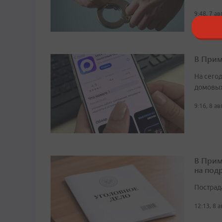
9:48, 7 а
В Прим
На сего
домовых
9:16, 8 а
В Прим
на под
Пострад
12:13, 8 