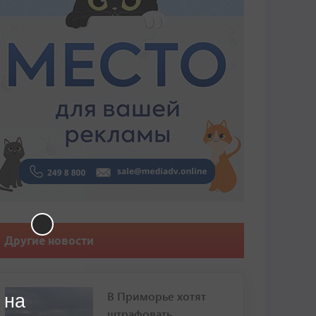
Другие новости
В Приморье хотят
 на
штрафовать