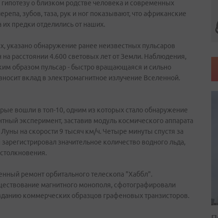
 гипотезу о близком родстве человека и современных
репа, зубов, таза, рук и ног показывают, что африканские
 их предки отделились от наших.
х, указано обнаружение ранее неизвестных пульсаров
на расстоянии 4.600 световых лет от Земли. Наблюдения,
ким образом пульсар - быстро вращающаяся и сильно
вносит вклад в электромагнитное излучение Вселенной.
рые вошли в топ-10, одним из которых стало обнаружение
нтный эксперимент, заставив модуль космического аппарата
Луны на скорости 9 тысяч км/ч. Четыре минуты спустя за
 зарегистрировал значительное количество водного льда,
 столкновения.
енный ремонт орбитального телескопа "Хаббл".
уществование магнитного монополя, сфотографировали
зданию коммерческих образцов графеновых транзисторов.
П