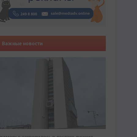
Важные новости
риморье закрепилось в десятке лучших