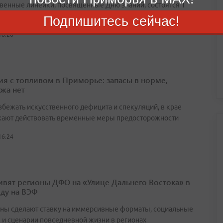
венные линейки, посвящённые Дню знаний, состоятся 1
я для всех школьников
Подпишитесь сейчас!
18:26
ия с топливом в Приморье: запасы в норме,
жа нет
збежать искусственного дефицита и спекуляций, в крае
ают действовать временные меры предосторожности
16:24
ивят регионы ДФО на «Улице Дальнего Востока» в
оду на ВЭФ
ны сделают ставку на иммерсивные форматы, социальные
 и сценарии повседневной жизни в регионах