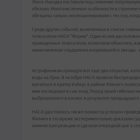
Люси. Находка поставила под сомнение популярную
обезьян. Многочисленные особенности в строении че
обезьяны сильно эволюционировали с тех пор, когда
Среди других событий, включенных в список главны
телескопом НАСА "Ферми". Один из них расположен 
проведенные телескопом, позволили объяснить, ка
намагниченная сердцевина взорвавшейся звезды - 
Астрофизикам принадлежат еще два открытия, кото
воды на Луне. В октябре НАСА провело беспрецеде
врезаться в кратер Кабеус в районе Южного полюса 
ним последовал и сам зонд. Перед своей гибелью он
выброшенного в космос в результате предыдущего
НАСА удостоилось также похвал за успешно провед
Физики в это время экспериментально доказали с
химическую реакцию и сделали очередной шаг к со