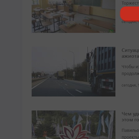
Торжест
сентябр
сегодня, 
Ситуац
ажиота
Чтобы и
продолж
сегодня, 
Чем уд
этом г
Павильо
проекты