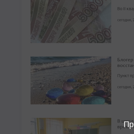
Во II кв
сегодня, 
Блогер
восста
Пункт п
сегодня, 
В школ
Пр
время