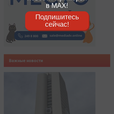
в MAX!
Подпишитесь
сейчас!
Важные новости