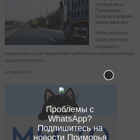
топливом в
Приморье:
запасы в норме,
ажиотажа нет
Чтобы избежать
искусственного
дефицита и
спекуляций, в крае продолжают действовать временные меры
предосторожности
сегодня, 09:24
Проблемы с
WhatsApp?
Подпишитесь на
новости Приморья