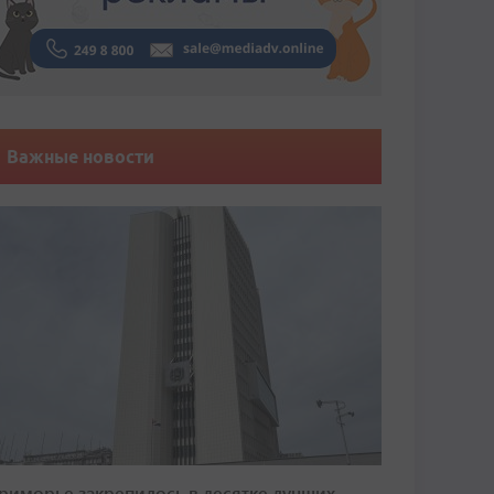
Важные новости
риморье закрепилось в десятке лучших