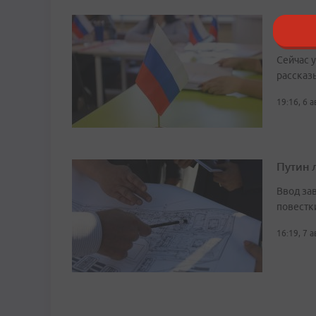
В Прим
Госдум
Сейчас 
рассказ
19:16, 6 
Путин 
Ввод за
повестк
16:19, 7 