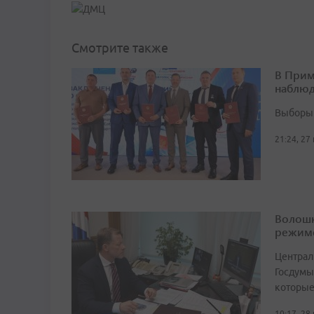
Смотрите также
В Прим
наблюд
Выборы 
21:24, 27
Волошк
режим
Централ
Госдумы
которые
10:17, 28