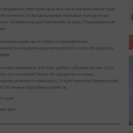
и продовольствия края, практически в каждом районе края
й комплекс по возделыванию зерновых культур и сои.
ны 10 животноводческих хозяйств края. Птицеводческие
ию.
а компенсацию части затрат на приобретение
менного молодняка крупного рогатого скота. Из краевого
идии.
м края выплачено 839 млн. рублей субсидий. Из них 553,3
а, что составляет более 80 процентов от плана.
ропромышленного комплекса, 33 крестьянских (фермерских)
и 720 личных подсобных хозяйств.
го края
ние дня.
П