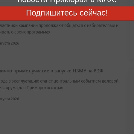
орье завершилась регистрация кандидатов в
Подпишитесь сейчас!
у и Заксобрание
участники кампании продолжают общаться с избирателями и
ывать о своих программах
августа 2026
лично примет участие в запуске НЗМУ на ВЭФ
вода в эксплуатацию станет центральным событием деловой
и форума для Приморского края
августа 2026