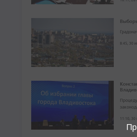
Выборы
Градона
8:45, 30 
Конста
Владив
Процеду
законод
11:10, 30
Пр