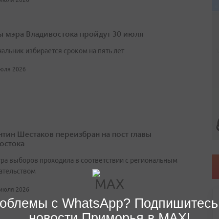
 мэра Владивостока пройдут 30 июля
чальник избирается сроком на пять лет
июля 2026
нтин Шестаков переизбран на пост главы
остока
ра выборов проходила в соответствии с региональным
ательством
 июля 2026
облемы с WhatsApp? Подпишитесь
новости Приморья в MAX!