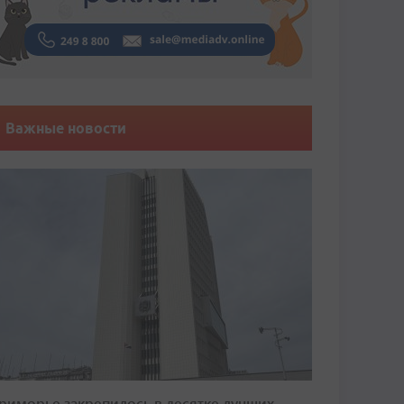
Важные новости
риморье закрепилось в десятке лучших