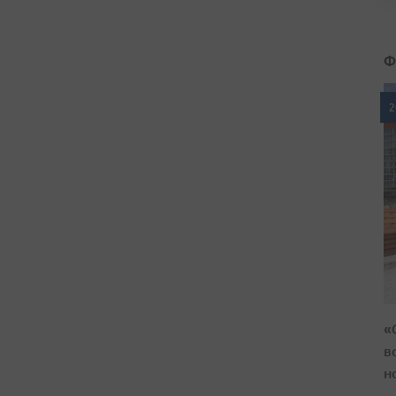
Ф
2
«
в
н