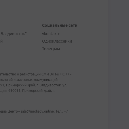
Социальные сети
"Владивосток"
vkontakte
ей
Одноклассники
Телеграм
тельство о регистрации СМИ ЭЛ № ФС 77 -
хнологий и массовых коммуникаций
1, Приморский край, г. Владивосток, ул.
ии: 690091, Приморский край, г.
иа Центр» sale@mediadv.online. Тел.: +7