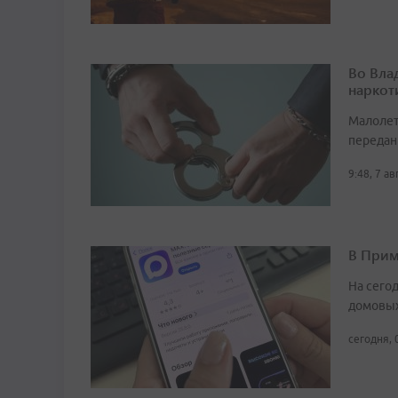
Во Вла
наркот
Малолет
передан
9:48, 7 а
В Прим
На сего
домовых
сегодня, 