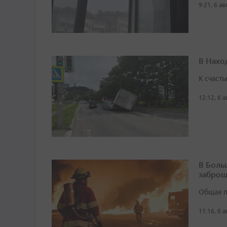
9:21, 6 а
В Нахо
К счасть
12:12, 6 
В Боль
заброш
Общая п
11:16, 6 