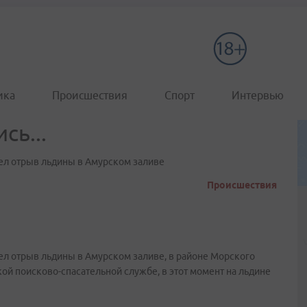
ика
Происшествия
Спорт
Интервью
сь...
ел отрыв льдины в Амурском заливе
Происшествия
л отрыв льдины в Амурском заливе, в районе Морского
ой поисково-спасательной службе, в этот момент на льдине