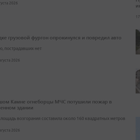
вгуста 2026
и
17
дке грузовой фургон опрокинулся и повредил авто
ю, пострадавших нет
августа 2026
шом Камне огнеборцы МЧС потушили пожар в
енном здании
лощадь возгорания составила около 160 квадратных метров
августа 2026