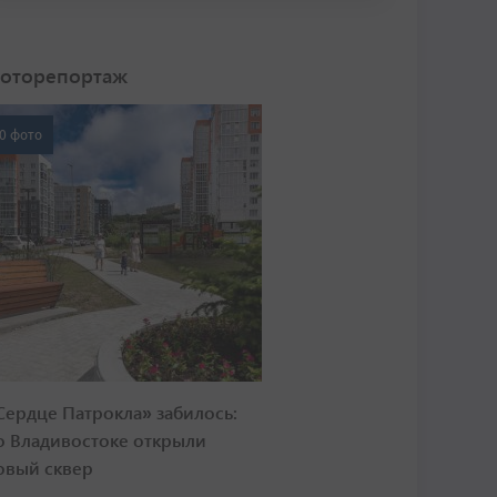
оторепортаж
0 фото
Сердце Патрокла» забилось:
о Владивостоке открыли
овый сквер