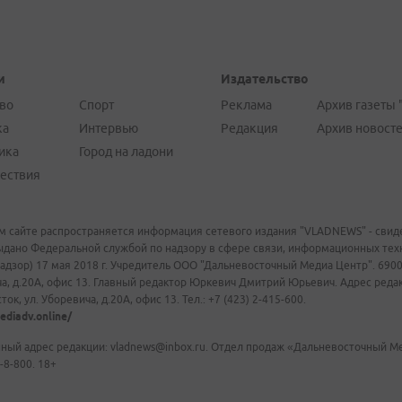
и
Издательство
во
Спорт
Реклама
Архив газеты 
ка
Интервью
Редакция
Архив новост
ика
Город на ладони
ествия
м сайте распространяется информация сетевого издания "VLADNEWS" - свиде
ыдано Федеральной службой по надзору в сфере связи, информационных те
адзор) 17 мая 2018 г. Учредитель ООО "Дальневосточный Медиа Центр". 69009
а, д.20А, офис 13. Главный редактор Юркевич Дмитрий Юрьевич. Адрес редакц
ок, ул. Уборевича, д.20А, офис 13. Тел.: +7 (423) 2-415-600.
ediadv.online/
ный адрес редакции: vladnews@inbox.ru. Отдел продаж «Дальневосточный Мед
-8-800. 18+