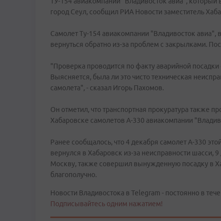
ТУ-154 авиакомпании "Владивосток авиа", который 
город Сеул, сообщил РИА Новости заместитель Хаб
Самолет Ту-154 авиакомпании "Владивосток авиа", 
вернуться обратно из-за проблем с закрылками. Пос
"Проверка проводится по факту аварийной посадки
Выясняется, была ли это чисто техническая неиспр
самолета", - сказал Игорь Пахомов.
Он отметил, что транспортная прокуратура также п
Хабаровске самолетов А-330 авиакомпании "Владив
Ранее сообщалось, что 4 декабря самолет А-330 эт
вернулся в Хабаровск из-за неисправности шасси, 9
Москву, также совершил вынужденную посадку в Ха
благополучно.
Новости Владивостока в Telegram - постоянно в тече
Подписывайтесь одним нажатием!