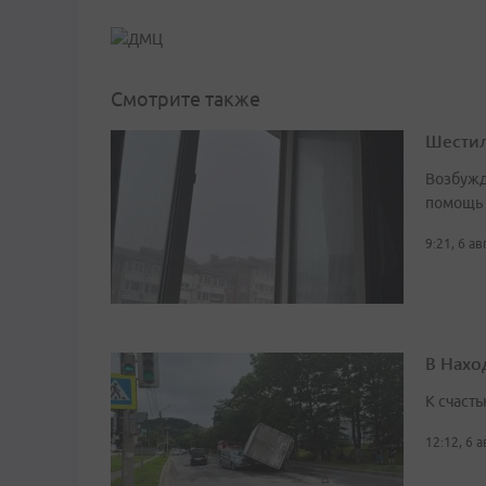
Смотрите также
Шестил
Возбужд
помощь
9:21, 6 а
В Нахо
К счасть
12:12, 6 