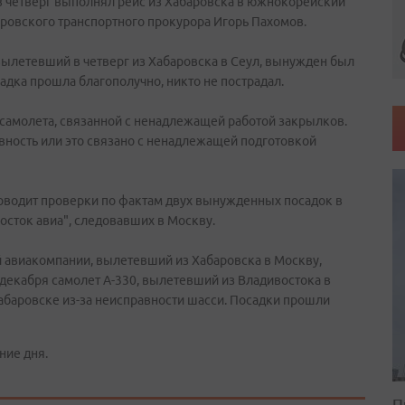
в четверг выполнял рейс из Хабаровска в южнокорейский
аровского транспортного прокурора Игорь Пахомов.
вылетевший в четверг из Хабаровска в Сеул, вынужден был
адка прошла благополучно, никто не пострадал.
 самолета, связанной с ненадлежащей работой закрылков.
авность или это связано с ненадлежащей подготовкой
роводит проверки по фактам двух вынужденных посадок в
осток авиа", следовавших в Москву.
ой авиакомпании, вылетевший из Хабаровска в Москву,
 декабря самолет А-330, вылетевший из Владивостока в
баровске из-за неисправности шасси. Посадки прошли
ние дня.
П