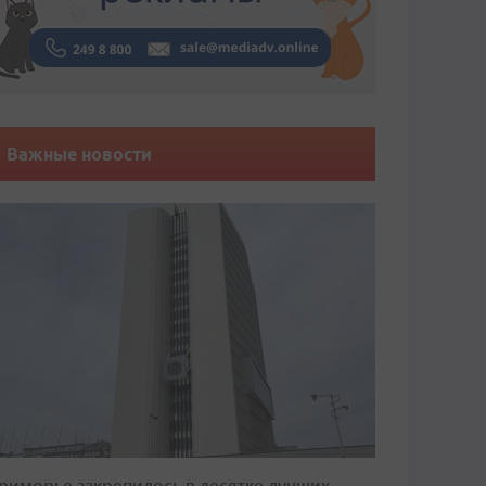
Важные новости
риморье закрепилось в десятке лучших