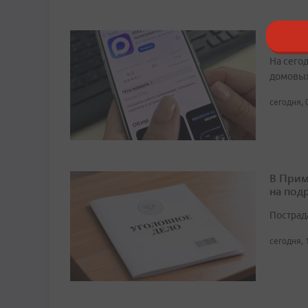
В Прим
На сего
домовых
сегодня, 
В Прим
на под
Пострад
сегодня, 