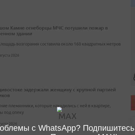
шом Камне огнеборцы МЧС потушили пожар в
енном здании
лощадь возгорания составила около 160 квадратных метров
августа 2026
дивостоке задержали женщину с крупной партией
иков
ние племянники, которые находились с ней в квартире,
ы под опеку
вгуста 2026
облемы с WhatsApp? Подпишитесь