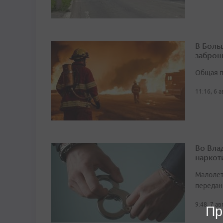
В Боль
заброш
Общая п
11:16, 6 
Во Вла
наркот
Малолет
передан
9:48, 7 а
Пр