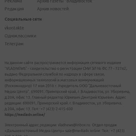
Реклама
Архив газеты "Владивосток"
Редакция
Архив новостей
Социальные сети
vkontakte
Одноклассники
Телеграм
На данном сайте распространяется информация сетевого издания
"VLADNEWS" - свидетельство о регистрации СМИ ЭЛ № ФС 77 - 72742,
выдано Федеральной службой по надзору в сфере связи,
информационных технологий и массовых коммуникаций
(Роскомнадзор) 17 мая 2018 г. Учредитель ООО "Дальневосточный
Медиа Центр". 690091, Приморский край, г. Владивосток, ул. Уборевича,
д.20А, офис 13. Главный редактор Юркевич Дмитрий Юрьевич. Адрес
редакции: 690091, Приморский край, г. Владивосток, ул. Уборевича,
д.20А, офис 13. Тел.: +7 (423) 2-415-600.
https://mediadv.online/
Электронный адрес редакции: vladnews@inbox.ru. Отдел продаж
«Дальневосточный Медиа Центр» sale@mediadv.online. Тел.: +7 (423)