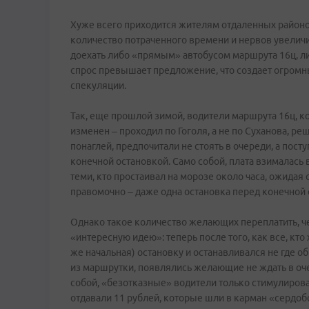
Хуже всего приходится жителям отдаленных районов
количество потраченного времени и нервов увеличи
доехать либо «прямым» автобусом маршрута 16ц, ли
спрос превышает предложение, что создает огромн
спекуляции.
Так, еще прошлой зимой, водители маршрута 16ц, к
изменен – проходил по Гоголя, а не по Суханова, р
понаглей, предпочитали не стоять в очереди, а пост
конечной остановкой. Само собой, плата взималась 
теми, кто простаивал на морозе около часа, ожидая 
правомочно – даже одна остановка перед конечной с
Однако такое количество желающих переплатить, 
«интересную идею»: теперь после того, как все, кто
же начальная) остановку и останавливался не где о
из маршрутки, появлялись желающие не ждать в очер
собой, «безотказные» водители только стимулировал
отдавали 11 рублей, которые шли в карман «сердоб