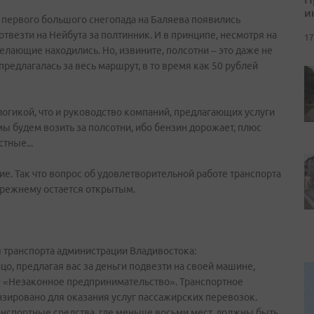
и
е первого большого снегопада на Баляева появились
везти на Нейбута за полтинник. И в принципе, несмотря на
17
ающие находились. Но, извините, полсотни – это даже не
предлагалась за весь маршрут, в то время как 50 рублей
логикой, что и руководство компаний, предлагающих услуги
 мы будем возить за полсотни, ибо бензин дорожает, плюс
тные...
ие. Так что вопрос об удовлетворительной работе транспорта
-прежнему остается открытым.
 транспорта администрации Владивостока:
ицо, предлагая вас за деньги подвезти на своей машине,
Ф «Незаконное предпринимательство». Транспортное
нзировано для оказания услуг пассажирских перевозок.
анспортные средства, где меньше восьми мест, должны быть