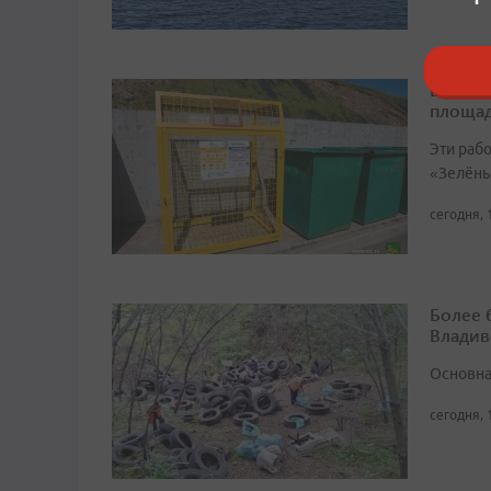
Во Вла
площа
Эти раб
«Зелёны
сегодня, 
Более 
Владив
Основна
сегодня, 