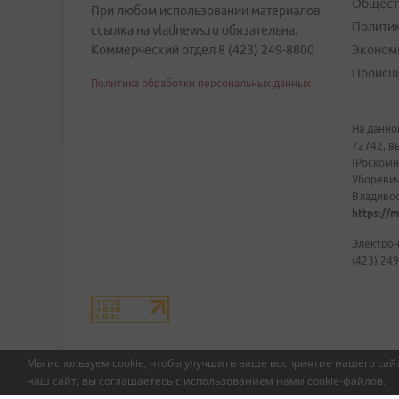
Общест
При любом использовании материалов
Полити
ссылка на vladnews.ru обязательна.
Коммерческий отдел 8 (423) 249-8800
Эконом
Происш
Политика обработки персональных данных
На данно
72742, в
(Роскомн
Уборевич
Владивост
https://m
Электрон
(423) 249
Мы используем cookie, чтобы улучшить ваше восприятие нашего сайт
наш сайт, вы соглашаетесь с использованием нами
cookie-файлов
.