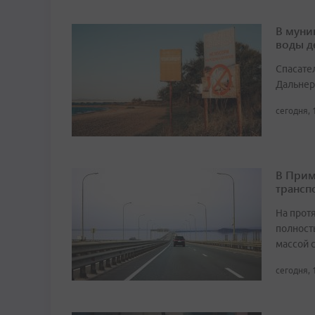
В муни
воды д
Спасате
Дальнер
сегодня, 
В Прим
трансп
На прот
полност
массой 
сегодня, 