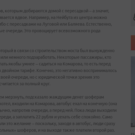
, которым добираются домой с пересадкой – а значит,
вается вдвое. Например, на Нейбута из центра можно
бо с пересадками на Луговой или Баляева. Естественно,
ые очереди. Это провоцирует всевозможного рода
оторый в связи со строительством моста был вынужденно
ешили немного подзаработать. Некоторые пассажиры, кто
упать якобы умнее – садиться на Комарова, то есть перед
в двойном тарифе. Конечно, это негативно воспринималось
своей очереди, но с юридической точки зрения это
читается за полный круг.
чем мерзнуть, подсказало жаждущим денег шоферам
 хотел, входили на Комарова, автобус ехал на конечную (она
бычно, напротив очереди, а перед ней. Пока люди выходили
еди, а заплатить 22 рубля и уехать себе спокойно. Само
и это желание – поскольку, заходя в автобус, люди сразу
ольных» шоферов, и на выходе также платили второй раз.
П