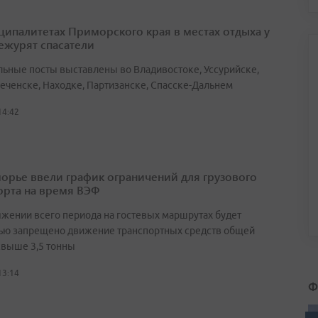
ципалитетах Приморского края в местах отдыха у
ежурят спасатели
льные посты выставлены во Владивостоке, Уссурийске,
еченске, Находке, Партизанске, Спасске-Дальнем
14:42
орье ввели график ограничений для грузового
орта на время ВЭФ
яжении всего периода на гостевых маршрутах будет
ью запрещено движение транспортных средств общей
свыше 3,5 тонны
13:14
Ф