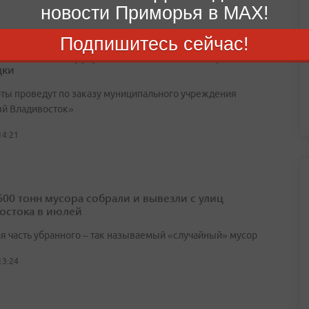
новости Приморья в MAX!
Подпишитесь сейчас!
дивостоке оборудуют 22 новые контейнерные
дки
оты проведут по заказу муниципального учреждения
й Владивосток»
14:21
600 тонн мусора собрали и вывезли с улиц
остока в июлей
я часть убранного – так называемый «случайный» мусор
13:24