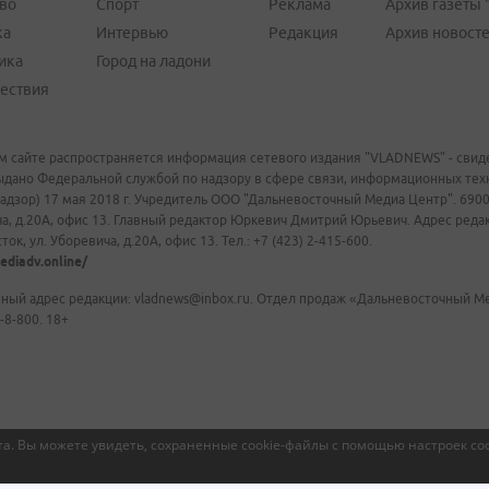
во
Спорт
Реклама
Архив газеты 
ка
Интервью
Редакция
Архив новост
ика
Город на ладони
ествия
м сайте распространяется информация сетевого издания "VLADNEWS" - свиде
ыдано Федеральной службой по надзору в сфере связи, информационных те
адзор) 17 мая 2018 г. Учредитель ООО "Дальневосточный Медиа Центр". 69009
а, д.20А, офис 13. Главный редактор Юркевич Дмитрий Юрьевич. Адрес редакц
ок, ул. Уборевича, д.20А, офис 13. Тел.: +7 (423) 2-415-600.
ediadv.online/
ный адрес редакции: vladnews@inbox.ru. Отдел продаж «Дальневосточный Мед
-8-800. 18+
а. Вы можете увидеть, сохраненные cookie-файлы с помощью настроек coo