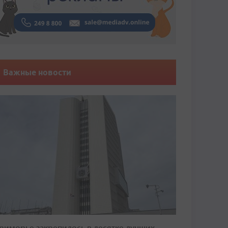
Важные новости
риморье закрепилось в десятке лучших