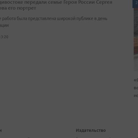
дивостоке передали семье Героя России Сергея
2
ва его портрет
 работа была представлена широкой публике в день
ации
13:20
«
в
н
и
Издательство