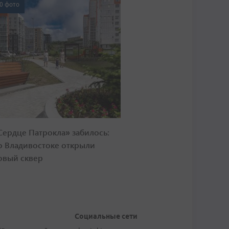
0 фото
Сердце Патрокла» забилось:
о Владивостоке открыли
овый сквер
Социальные сети