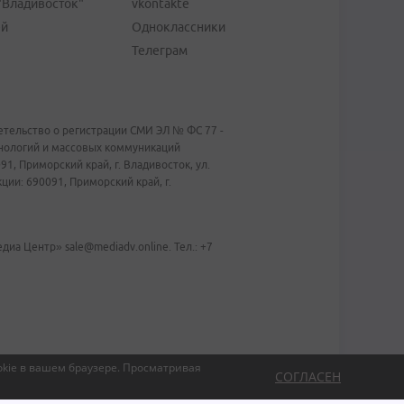
"Владивосток"
vkontakte
ей
Одноклассники
Телеграм
тельство о регистрации СМИ ЭЛ № ФС 77 -
хнологий и массовых коммуникаций
1, Приморский край, г. Владивосток, ул.
ии: 690091, Приморский край, г.
иа Центр» sale@mediadv.online. Тел.: +7
kie в вашем браузере.
Просматривая
СОГЛАСЕН