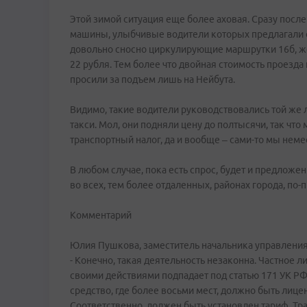
Этой зимой ситуация еще более аховая. Сразу посл
машины, улыбчивые водители которых предлагали от
довольно сносно циркулирующие маршрутки 16б, жел
22 рубля. Тем более что двойная стоимость проезда 
просили за подъем лишь на Нейбута.
Видимо, такие водители руководствовались той же 
такси. Мол, они подняли цену до полтысячи, так что
транспортный налог, да и вообще – сами-то мы немес
В любом случае, пока есть спрос, будет и предложен
во всех, тем более отдаленных, районах города, по
Комментарий
Юлия Пушкова, заместитель начальника управления
- Конечно, такая деятельность незаконна. Частное л
своими действиями подпадает под статью 171 УК Р
средство, где более восьми мест, должно быть лице
Соответственно, должен быть установлен тариф. Тр