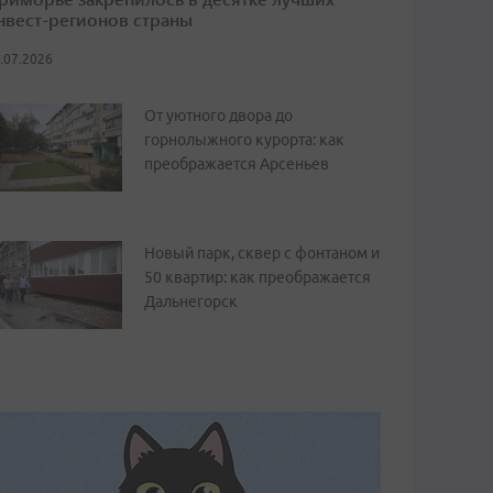
нвест-регионов страны
.07.2026
От уютного двора до
горнолыжного курорта: как
преображается Арсеньев
Новый парк, сквер с фонтаном и
50 квартир: как преображается
Дальнегорск