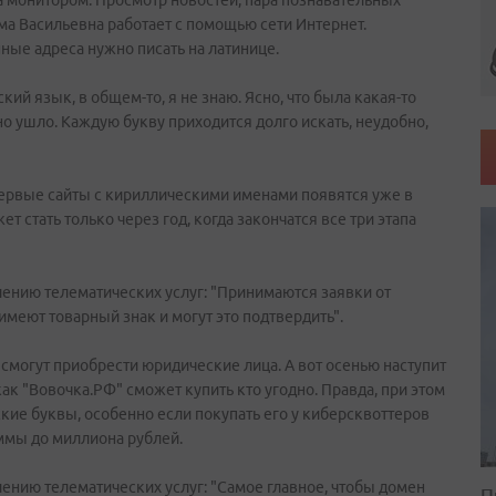
за монитором. Просмотр новостей, пара познавательных
Тома Васильевна работает с помощью сети Интернет.
ные адреса нужно писать на латинице.
кий язык, в общем-то, я не знаю. Ясно, что была какая-то
вно ушло. Каждую букву приходится долго искать, неудобно,
 первые сайты с кириллическими именами появятся уже в
 стать только через год, когда закончатся все три этапа
нию телематических услуг: "Принимаются заявки от
имеют товарный знак и могут это подтвердить".
 смогут приобрести юридические лица. А вот осенью наступит
к "Вовочка.РФ" сможет купить кто угодно. Правда, при этом
кие буквы, особенно если покупать его у киберсквоттеров
ммы до миллиона рублей.
нию телематических услуг: "Самое главное, чтобы домен
П