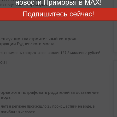
новости Приморья в MAX!
ия Соцфонда по Приморью
Подпишитесь сейчас!
августа 2026
ен аукцион на строительный контроль
трукции Рудневского моста
ая стоимость контракта составляет 127,8 миллиона рублей
00:31
орье хотят штрафовать родителей за оставление
у воды
 лета в регионе произошло 25 происшествий на воде, в
 погибли 18 человек