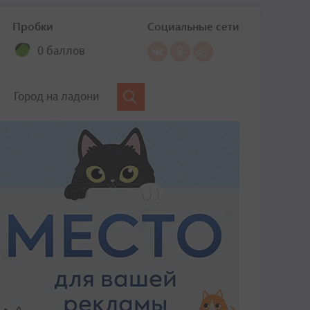
Пробки
Социальные сети
0 баллов
Город на ладони