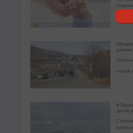
Отделен
20:19, 9 
Объявл
реконс
Начальн
сегодня, 
В Прим
детей 
С начала
которых