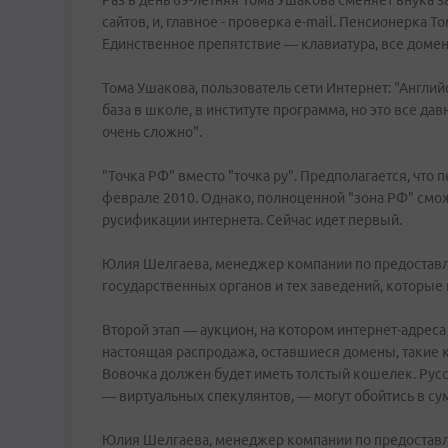
Раз в день 69-летняя Тома Ушакова сменяет внука 
сайтов, и, главное - проверка e-mail. Пенсионерка 
Единственное препятствие — клавиатура, все домен
Тома Ушакова, пользователь сети Интернет: "Английс
база в школе, в институте программа, но это все да
очень сложно".
"Точка РФ" вместо "точка ру". Предполагается, что
феврале 2010. Однако, полноценной "зона РФ" сможет
русификации интернета. Сейчас идет первый.
Юлия Шелгаева, менеджер компании по предоставле
государственных органов и тех заведений, которые 
Второй этап — аукцион, на котором интернет-адреса
настоящая распродажа, оставшиеся домены, такие ка
Вовочка должен будет иметь толстый кошелек. Русс
— виртуальных спекулянтов, — могут обойтись в су
Юлия Шелгаева, менеджер компании по предоставле