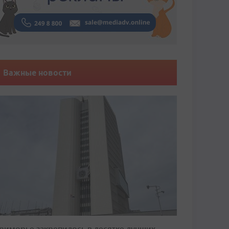
Важные новости
риморье закрепилось в десятке лучших