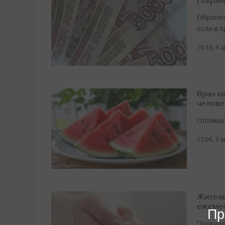
Обратит
если в 
18:33, 9 
Врач н
челове
Оптимал
23:06, 9 
Житель
ежемес
Пр
Прокура