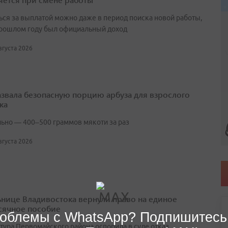
ься за выплатой можно даже в период поиска новой работы,
прошлом году был официальный доход
августа 2026
азвала безопасную порцию арбуза для взрослого
ка
ьно — 400–500 граммов мякоти за раз
августа 2026
нице Владивостока вернули право на единое
ячное пособие
облемы с WhatsApp? Подпишитесь
тура Первомайского района оспорила в суде отказ