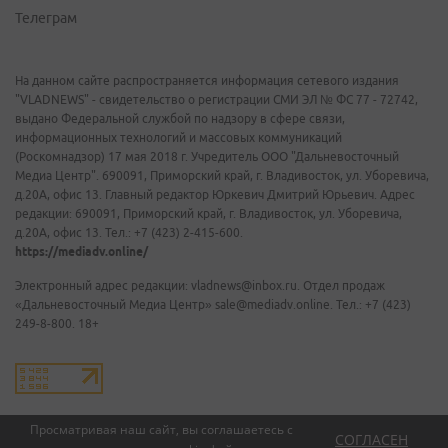
Телеграм
На данном сайте распространяется информация сетевого издания
"VLADNEWS" - свидетельство о регистрации СМИ ЭЛ № ФС 77 - 72742,
выдано Федеральной службой по надзору в сфере связи,
информационных технологий и массовых коммуникаций
(Роскомнадзор) 17 мая 2018 г. Учредитель ООО "Дальневосточный
Медиа Центр". 690091, Приморский край, г. Владивосток, ул. Уборевича,
д.20А, офис 13. Главный редактор Юркевич Дмитрий Юрьевич. Адрес
редакции: 690091, Приморский край, г. Владивосток, ул. Уборевича,
д.20А, офис 13. Тел.: +7 (423) 2-415-600.
https://mediadv.online/
Электронный адрес редакции: vladnews@inbox.ru. Отдел продаж
«Дальневосточный Медиа Центр» sale@mediadv.online. Тел.: +7 (423)
249-8-800. 18+
Просматривая наш сайт, вы соглашаетесь с
СОГЛАСЕН