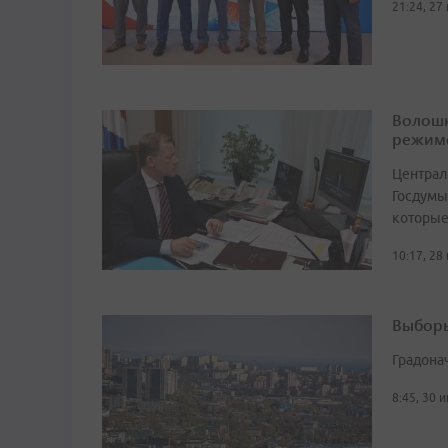
21:24, 27
Волошк
режим
Централ
Госдумы
которые
10:17, 28
Выборы
Градона
8:45, 30 