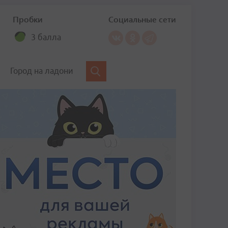
Пробки
Социальные сети
3 балла
Город на ладони