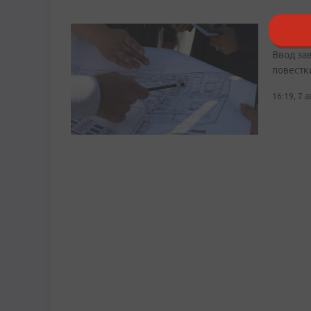
Путин 
Ввод за
повестк
16:19, 7 