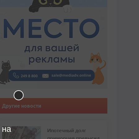
Другие новости
 на
Ипотечный долг
приморцев превысил