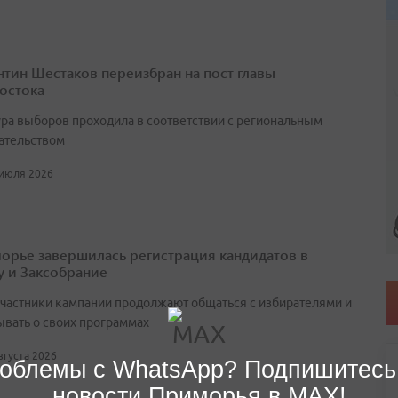
нтин Шестаков переизбран на пост главы
остока
ра выборов проходила в соответствии с региональным
ательством
 июля 2026
орье завершилась регистрация кандидатов в
у и Заксобрание
участники кампании продолжают общаться с избирателями и
ывать о своих программах
августа 2026
облемы с WhatsApp? Подпишитесь
новости Приморья в MAX!