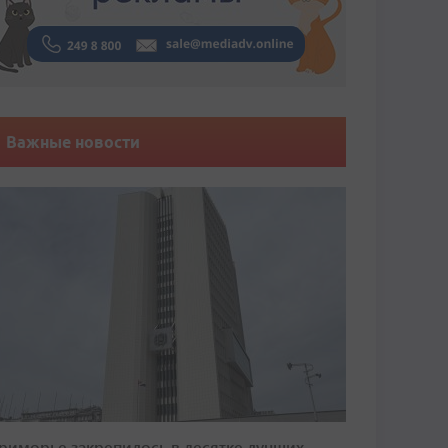
Важные новости
риморье закрепилось в десятке лучших