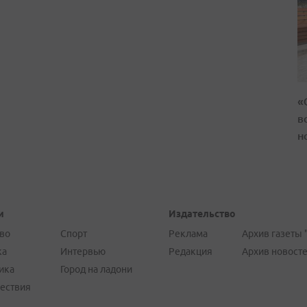
«
в
н
и
Издательство
во
Спорт
Реклама
Архив газеты 
ка
Интервью
Редакция
Архив новост
ика
Город на ладони
ествия