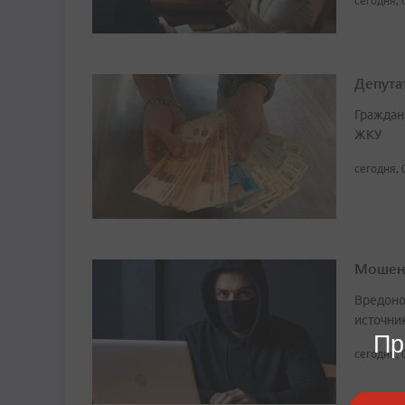
сегодня, 
Депута
Граждан
ЖКУ
сегодня, 
Мошенн
Вредоно
источни
Пр
сегодня, 