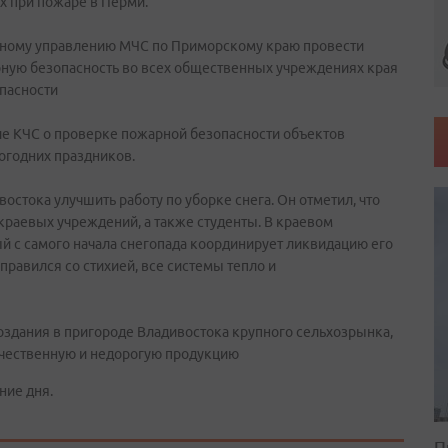
х при пожаре в Перми.
вному управлению МЧС по Приморскому краю провести
рную безопасность во всех общественных учреждениях края
опасности
ие КЧС о проверке пожарной безопасности объектов
огодних праздников.
остока улучшить работу по уборке снега. Он отметил, что
 краевых учреждений, а также студенты. В краевом
ый с самого начала снегопада координирует ликвидацию его
справился со стихией, все системы тепло и
оздания в пригороде Владивостока крупного сельхозрынка,
ачественную и недорогую продукцию
ние дня.
П