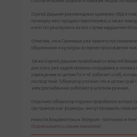
соболезнования родным и близким людей, погибши
Сергей Дарькин рекомендовал краевому УВД и гла
проверку мест продажи пиротехники, а также пожа
и жестко реагировать на все случаи нарушения без
Отметим, что в Приморье уже принято постановлен
образования и культуры во время прохождения нов
Также Сергей Дарькин потребовал от властей Владив
для этого уже задействованы сотрудники и техника
учреждении по делам ГО и ЧС работает штаб, котор
последствий. Губернатор уточнил, что в целом край 
электроснабжения работают в штатном режиме.
Отдельно губернатор поручил проработать вопрос с
где приморские фермеры смогут продавать свою к
Новости Владивостока в Telegram - постоянно в тече
Подписывайтесь одним нажатием!