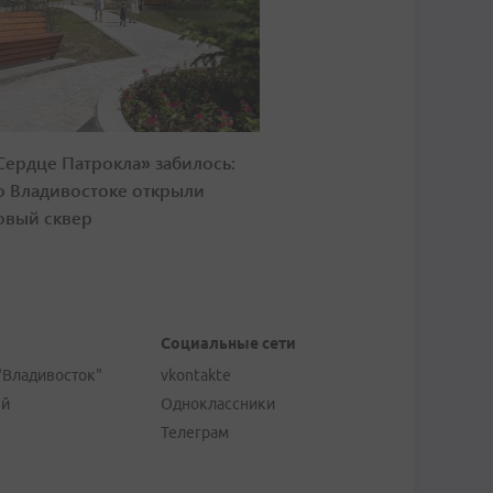
Сердце Патрокла» забилось:
о Владивостоке открыли
овый сквер
Социальные сети
"Владивосток"
vkontakte
ей
Одноклассники
Телеграм