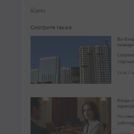
Смотрите также
Во Вла
пожарн
Совреме
отдельн
23:36, 7 
Когда 
юрист
По совм
работода