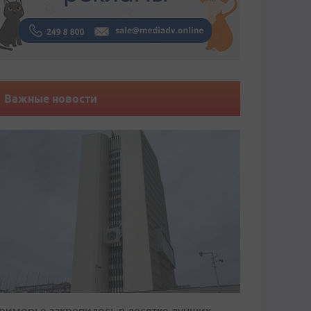
Важные новости
риморье закрепилось в десятке лучших