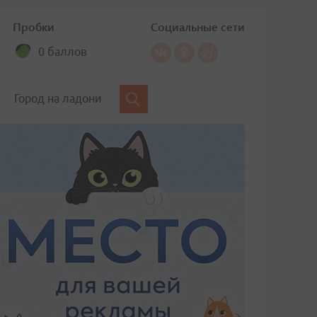
Пробки
Социальные сети
0 баллов
Город на ладони