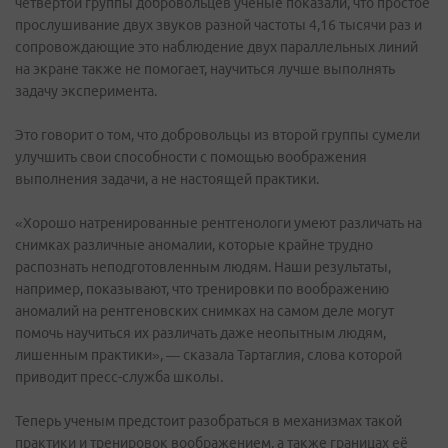
четвертой группы добровольцев ученые показали, что простое
прослушивание двух звуков разной частоты 4,16 тысячи раз и
сопровождающие это наблюдение двух параллельных линий
на экране также не помогает, научиться лучше выполнять
задачу эксперимента.
Это говорит о том, что добровольцы из второй группы сумели
улучшить свои способности с помощью воображения
выполнения задачи, а не настоящей практики.
«Хорошо натренированные рентгенологи умеют различать на
снимках различные аномалии, которые крайне трудно
распознать неподготовленным людям. Наши результаты,
например, показывают, что тренировки по воображению
аномалий на рентгеновских снимках на самом деле могут
помочь научиться их различать даже неопытным людям,
лишенным практики», — сказала Тартаглия, слова которой
приводит пресс-служба школы.
Теперь ученым предстоит разобраться в механизмах такой
практики и тренировок воображением, а также границах её