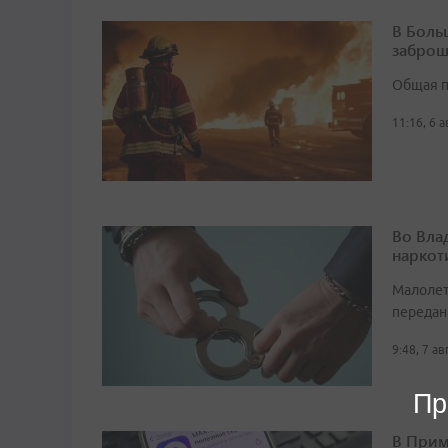
В Боль
заброш
Общая п
11:16, 6 
Во Вла
наркот
Малолет
передан
9:48, 7 а
Пр
В Прим