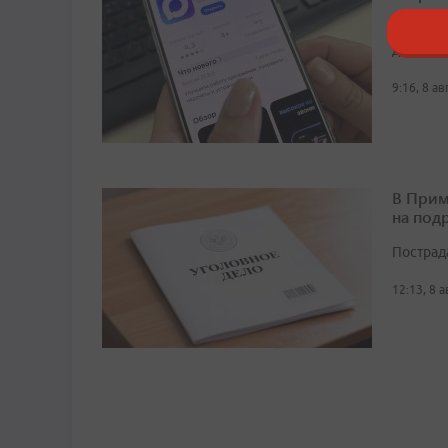
На сего
домовых
9:16, 8 а
В Прим
на под
Пострад
12:13, 8 