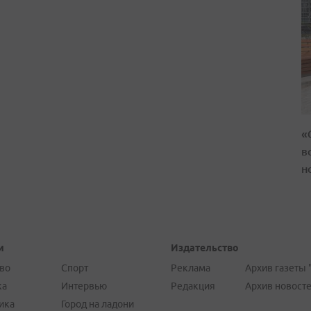
«
в
н
и
Издательство
во
Спорт
Реклама
Архив газеты 
ка
Интервью
Редакция
Архив новост
ика
Город на ладони