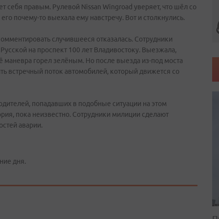
ет себя правым. Рулевой Nissan Wingroad уверяет, что шёл со
его почему-то выехала ему навстречу. Вот и столкнулись.
комментировать случившееся отказалась. Сотрудники
Русской на проспект 100 лет Владивостоку. Выезжала,
её маневра горел зелёным. Но после выезда из-под моста
ть встречный поток автомобилей, который движется со
водителей, попадавших в подобные ситуации на этом
ория, пока неизвестно. Сотрудники милиции сделают
остей аварии.
ние дня.
П