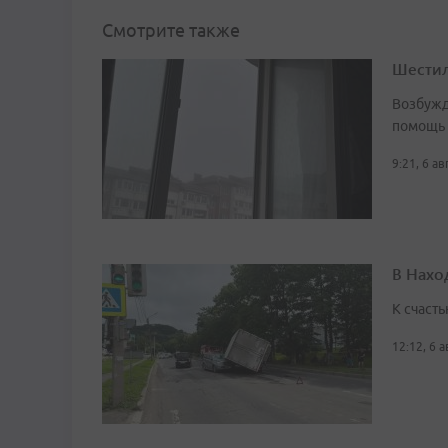
Смотрите также
Шестил
Возбужд
помощь
9:21, 6 а
В Нахо
К счасть
12:12, 6 