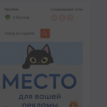
Пробки
Социальные сети
0 баллов
Город на ладони