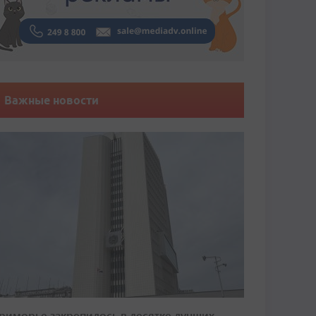
Важные новости
риморье закрепилось в десятке лучших