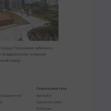
Сердце Патрокла» забилось:
о Владивостоке открыли
овый сквер
Социальные сети
"Владивосток"
vkontakte
ей
Одноклассники
Телеграм