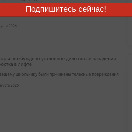
Подпишитесь сейчас!
дняшний день в Приморье создано 9 146 официальных
 чатов, которые объединили почти 160 тысяч жильцов
вгуста 2026
орье возбуждено уголовное дело после нападения
ростка в лифте
авшему школьнику были причинены телесные повреждения
августа 2026