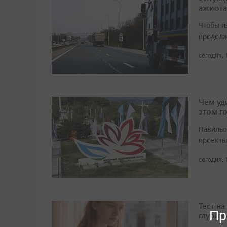
ажиота
Чтобы и
продолж
сегодня, 
Чем уд
этом г
Павильо
проекты
сегодня, 
Тест н
Пр
глубин