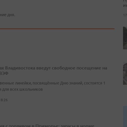
и
ние дня.
17
ах Владивостока введут свободное посещение на
 ВЭФ
венные линейки, посвящённые Дню знаний, состоятся 1
я для всех школьников
18:26
ия с топливом в Приморье: запасы в норме,