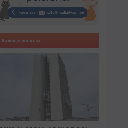
Важные новости
риморье закрепилось в десятке лучших