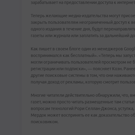
зарабатывает на предоставлении доступа к интерне
Теперь желающие медиа-издательства могут присоеди
закрыть пользователям неограниченный доступ к ве
одного издания в течение дня, будут перенаправлят
газеты или журнала или заплатить за дальнейший д
Как пишет в своем блоге один из менеджеров Goog
воспринимался как бесплатный». «Теперь мы запус
могли ограничивать пользователей просмотром не б
регистрации или подписки», — поясняет Коэн. Ране
другие поисковые системы в том, что они наживают
получая доход от рекламы, которую смотрит пользов
Многие читатели действительно обнаружили, что, вм
газет, можно просто читать размещенные там статьи
вопросам технологий Рори Селлан-Джонса, уступка,
Мердок может воспринять ее как доказательство об
поисковиком.