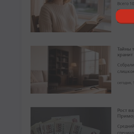
Всего 1
или лов
сегодня, 
Тайны 
хранит
Собрали 
слишком
сегодня, 
Рост в
Примор
Средний
специали