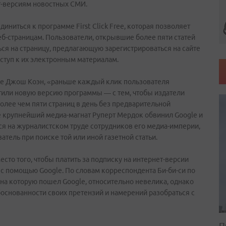
т-версиям новостных СМИ.
ниться к программе First Click Free, которая позволяет
б-страницам. Пользователи, открывшие более пяти статей
ься на страницу, предлагающую зарегистрироваться на сайте
оступ к их электронным материалам.
le Джош Коэн, «раньше каждый клик пользователя
тили новую версию программы — с тем, чтобы издатели
олее чем пяти страниц в день без предварительной
е крупнейший медиа-магнат Руперт Мердок обвинил Google и
ся на журналистском труде сотрудников его медиа-империи,
атель при поиске той или иной газетной статьи.
есто того, чтобы платить за подписку на интернет-версии
 с помощью Google. По словам корреспондента Би-би-си по
 на которую пошел Google, относительно невелика, однако
основанности своих претензий и намерений разобраться с
П