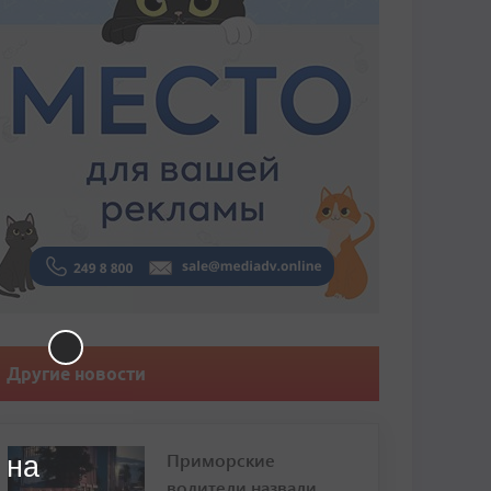
Другие новости
Приморские
 на
водители назвали