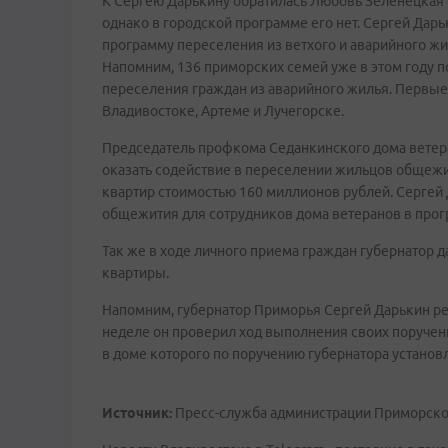
К Сергею Дарькину обратилась Любовь Зеленецкая с
однако в городской программе его нет. Сергей Дар
программу переселения из ветхого и аварийного жил
Напомним, 136 приморских семей уже в этом году 
переселения граждан из аварийного жилья. Первые 
Владивостоке, Артеме и Лучегорске.
Председатель профкома Седанкинского дома ветеран
оказать содействие в переселении жильцов общежит
квартир стоимостью 160 миллионов рублей. Сергей 
общежития для сотрудников дома ветеранов в прог
Так же в ходе личного приема граждан губернатор д
квартиры.
Напомним, губернатор Приморья Сергей Дарькин р
неделе он проверил ход выполнения своих поручени
в доме которого по поручению губернатора установ
Источник:
Пресс-служба администрации Приморско