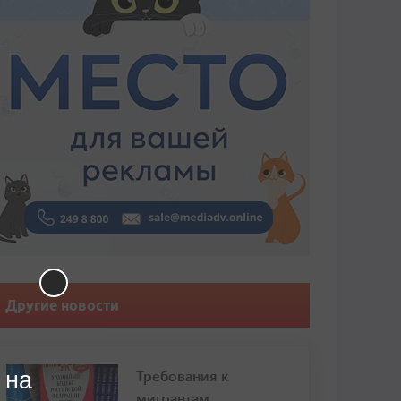
Другие новости
Требования к
 на
мигрантам