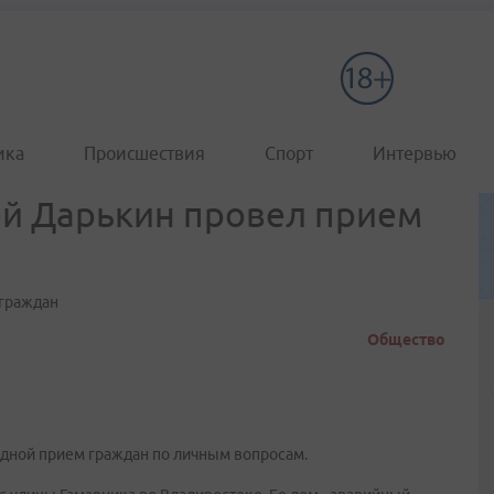
ика
Происшествия
Спорт
Интервью
ей Дарькин провел прием
 граждан
Общество
дной прием граждан по личным вопросам.