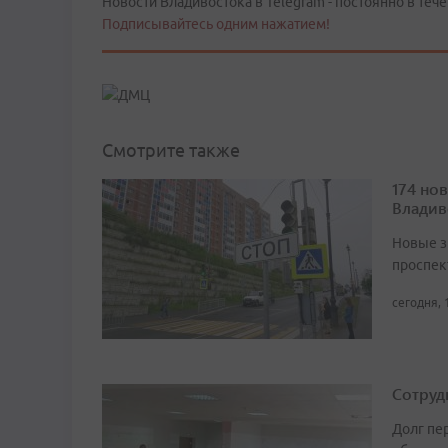
Новости Владивостока в Telegram - постоянно в тече
Подписывайтесь одним нажатием!
Смотрите также
174 но
Владив
Новые з
проспек
сегодня, 
Сотруд
Долг пе