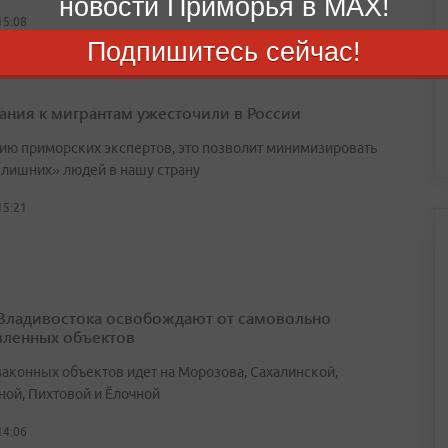
новости Приморья в MAX!
15:08
Подпишитесь сейчас!
ания к мигрантам ужесточили в России
ию приморских экспертов, это позволит минимизировать
«лишних» людей в нашу страну
15:21
Владивостока освобождают от самовольно
вленных объектов
законных объектов идет на Морозова, Сахалинской,
ной, Пихтовой и Ёлочной
14:06