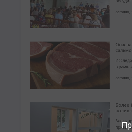
обсудил
сегодня, 
Опасна
сальмо
Исследо
в рамка
сегодня, 
Более 
поликл
Здесь п
Пр
прививо