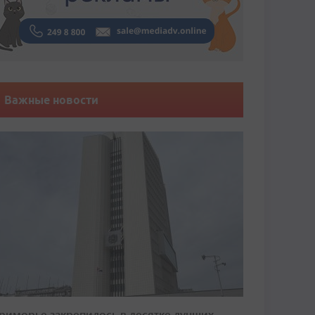
Важные новости
риморье закрепилось в десятке лучших