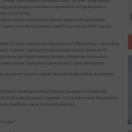
 улицы Гамарника во Владивостоке. Ее дом - аварийный,
ькин распорядился включить данный и соседний дома в
ья на 2010 год.
получат новые квартиры в рамках адресной программы
4 дома по этой программе сдаются до конца 2009 года во
ов Татьяна Савельева обратилась к губернатору с просьбой
ия. Татьяна Савельева подготовила проект дома на 70
Дарькин дал поручение включить строительство нового
рамму реконструкции Седанкинского дома ветеранов.
ал указание оказать содействие ветерану войны в ремонте
егулярно проводит личный прием граждан. На прошлой
й по итогам прошлого приема - посетил Евгения Никитенко,
лены приборы учета тепловой энергии.
го края
П