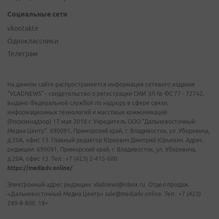
Социальные сети
vkontakte
Одноклассники
Телеграм
На данном сайте распространяется информация сетевого издания
"VLADNEWS" - свидетельство о регистрации СМИ ЭЛ № ФС 77 - 72742,
выдано Федеральной службой по надзору в сфере связи,
информационных технологий и массовых коммуникаций
(Роскомнадзор) 17 мая 2018 г. Учредитель ООО "Дальневосточный
Медиа Центр". 690091, Приморский край, г. Владивосток, ул. Уборевича,
д.20А, офис 13. Главный редактор Юркевич Дмитрий Юрьевич. Адрес
редакции: 690091, Приморский край, г. Владивосток, ул. Уборевича,
д.20А, офис 13. Тел.: +7 (423) 2-415-600.
https://mediadv.online/
Электронный адрес редакции: vladnews@inbox.ru. Отдел продаж
«Дальневосточный Медиа Центр» sale@mediadv.online. Тел.: +7 (423)
249-8-800. 18+