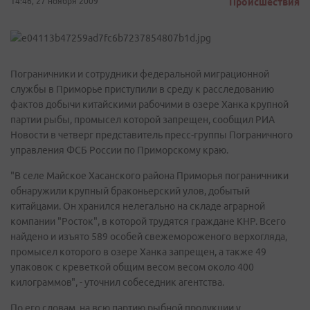
14:46, 27 ноября 2009
Происшествия
Пограничники и сотрудники федеральной миграционной
службы в Приморье приступили в среду к расследованию
фактов добычи китайскими рабочими в озере Ханка крупной
партии рыбы, промысел которой запрещен, сообщил РИА
Новости в четверг представитель пресс-группы Пограничного
управления ФСБ России по Приморскому краю.
"В селе Майское Хасанского района Приморья пограничники
обнаружили крупный браконьерский улов, добытый
китайцами. Он хранился нелегально на складе аграрной
компании "Росток", в которой трудятся граждане КНР. Всего
найдено и изъято 589 особей свежемороженого верхогляда,
промысел которого в озере Ханка запрещен, а также 49
упаковок с креветкой общим весом весом около 400
килограммов", - уточнил собеседник агентства.
По его словам, на всю партию рыбной продукции у