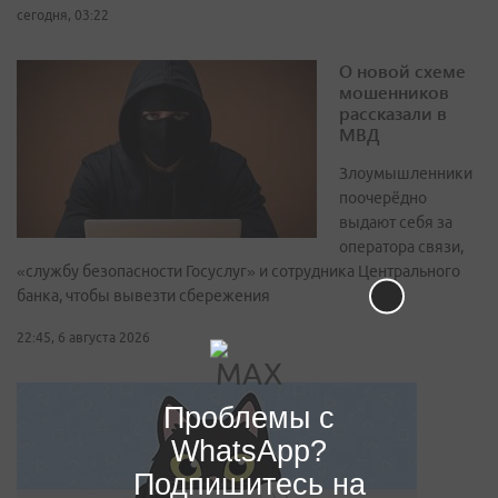
сегодня, 03:22
О новой схеме
мошенников
рассказали в
МВД
Злоумышленники
поочерёдно
выдают себя за
оператора связи,
«службу безопасности Госуслуг» и сотрудника Центрального
банка, чтобы вывезти сбережения
22:45, 6 августа 2026
Проблемы с
WhatsApp?
Подпишитесь на