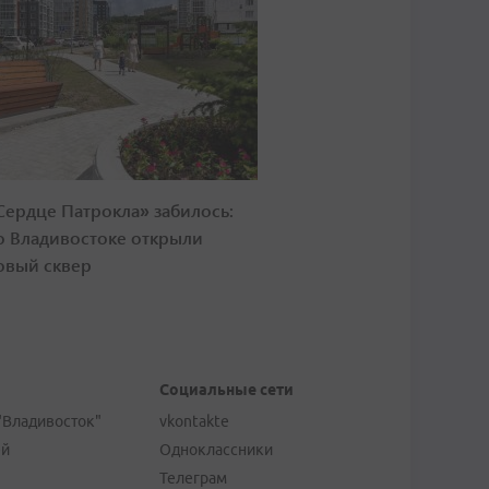
Сердце Патрокла» забилось:
о Владивостоке открыли
овый сквер
Социальные сети
"Владивосток"
vkontakte
ей
Одноклассники
Телеграм