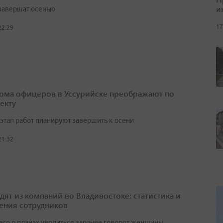
и
завершат осенью
17
22:29
ома офицеров в Уссурийске преображают по
екту
этап работ планируют завершить к осени
21:32
одят из компаний во Владивостоке: статистика и
ения сотрудников
его о планах уволиться заранее говорят женщины