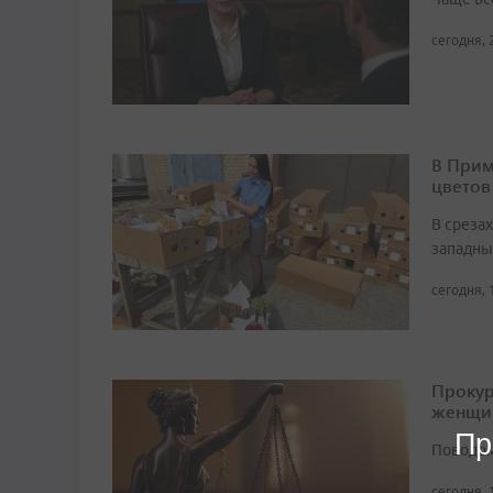
сегодня, 
В Прим
цветов
В среза
западны
сегодня, 
Прокур
женщи
Пр
Поводом
сегодня, 