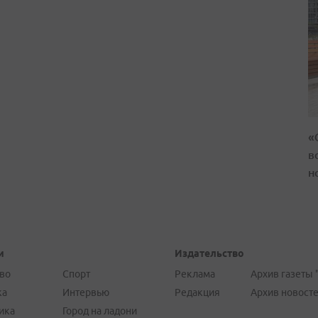
«
в
н
и
Издательство
во
Спорт
Реклама
Архив газеты 
ка
Интервью
Редакция
Архив новост
ика
Город на ладони