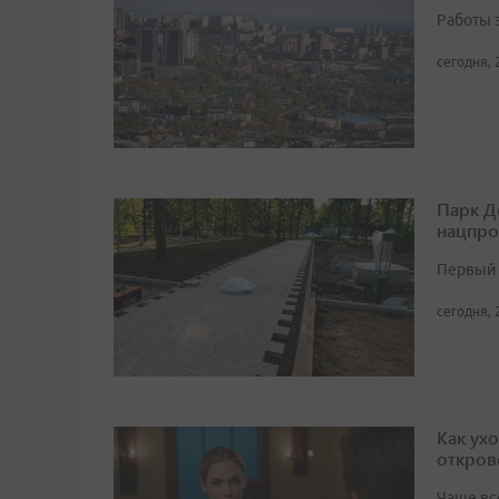
Работы 
сегодня, 
Парк Д
нацпро
Первый 
сегодня, 
Как ух
откров
Чаще вс