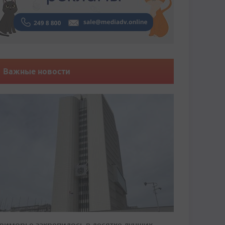
Важные новости
риморье закрепилось в десятке лучших