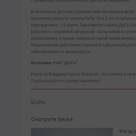
Случаев высокопатогенного гриппа не выявлено.
В некоторых детских учреждениях превышен допуст
временно закрыты школы №№ 16 и 3, по остальным 
учреждениях - 13 групп. Зам.главного врача ДЦГБ
работают с огромной нагрузкой - 60 вызовов в сутк
поликлинику, и кроме приема в самой поликлинике,
Медицинские работники стараются сдерживать рост
заболеваемости начали расти.
Источник:
РИА "Дейта"
Новости Владивостока в Telegram - постоянно в тече
Подписывайтесь одним нажатием!
Смотрите также
Фасад 