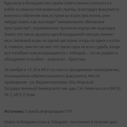
Курсанты в большинстве своём ответственно относятся к
учёбе и сложностям воинской службы. Благодаря факультету
военного обучения они, вступая во взрослую жизнь, уже
твёрдо знают, как выглядит "минимальное обитаемое
пространство", ограниченное прочным корпусом подлодки.
Знают, что такое дышать одной воздушной смесью, помнят
вкус питьевой воды из одной цистерны и еды из одного котла.
А, главное, они постигают, что такое одна на всех судьба, когда
все погибают или возвращаются с победой, – это их роднит и
объединяет в особое – морское! – братство.
26 ноября в 13.30 в МГУ состоится праздничное мероприятие,
посвященное юбилею военного факультета. Место
проведения - ул. Верхнепортовая, 50а, Морской
Государственный Университет им. адм. Г.И. Невельского (МГУ),
УК 2, МГУ, 2 этаж.
Источник:
Служба информации ПТР
Новости Владивостока в Telegram - постоянно в течение дня.