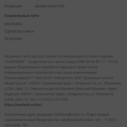
Редакция
Архив новостей
Социальные сети
vkontakte
Одноклассники
Телеграм
На данном сайте распространяется информация сетевого издания
"VLADNEWS" - свидетельство о регистрации СМИ ЭЛ № ФС 77 - 72742,
выдано Федеральной службой по надзору в сфере связи,
информационных технологий и массовых коммуникаций
(Роскомнадзор) 17 мая 2018 г. Учредитель ООО "Дальневосточный
Медиа Центр". 690091, Приморский край, г. Владивосток, ул. Уборевича,
д.20А, офис 13. Главный редактор Юркевич Дмитрий Юрьевич. Адрес
редакции: 690091, Приморский край, г. Владивосток, ул. Уборевича,
д.20А, офис 13. Тел.: +7 (423) 2-415-600.
https://mediadv.online/
Электронный адрес редакции: vladnews@inbox.ru. Отдел продаж
«Дальневосточный Медиа Центр» sale@mediadv.online. Тел.: +7 (423)
249-8-800. 18+