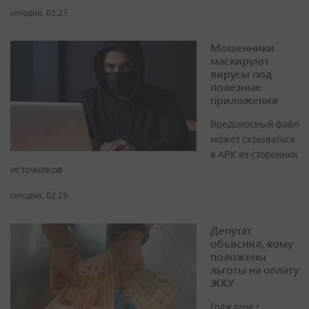
сегодня, 03:23
Мошенники
маскируют
вирусы под
полезные
приложения
Вредоносный файл
может скрываться
в APK из сторонних
источников
сегодня, 02:29
Депутат
объяснил, кому
положены
льготы на оплату
ЖКУ
Граждане с