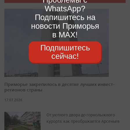
WhatsApp?
Подпишитесь на
новости Приморья
в MAX!
Подпишитесь
сейчас!
Приморье закрепилось в десятке лучших инвест-
регионов страны
17.07.2026
От уютного двора до горнолыжного
курорта: как преображается Арсеньев