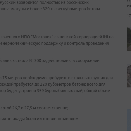
 Русский возводится полностью из российских
и
 тонн арматуры и более 320 тысяч кубометров бетона
17
ключенного НПО "Мостовик" с японской корпорацией IHI на
женерно-техническую поддержку и контроль проведения
обсадных ствола RT300 задействованы в сооружении
о 75 метров необходимо пробурить в скальных грунтах для
каждой требуется до 220 кубометров бетона; всего для
ор будет устроено 359 буронабивных свай, общий объем
той 26,7 и 27,5 м соответственно;
ния эстакады было изготовлено заводом