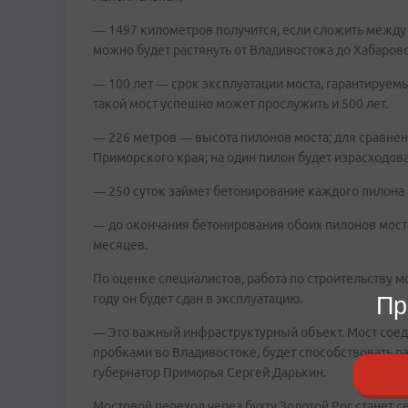
— 1497 километров получится, если сложить между 
можно будет растянуть от Владивостока до Хабаровс
— 100 лет — срок эксплуатации моста, гарантируем
такой мост успешно может прослужить и 500 лет.
— 226 метров — высота пилонов моста; для сравнени
Приморского края; на один пилон будет израсходов
— 250 суток займет бетонирование каждого пилона (
— до окончания бетонирования обоих пилонов моста
месяцев.
По оценке специалистов, работа по строительству м
году он будет сдан в эксплуатацию.
Пр
— Это важный инфраструктурный объект. Мост соеди
пробками во Владивостоке, будет способствовать 
губернатор Приморья Сергей Дарькин.
Мостовой переход через бухту Золотой Рог станет 