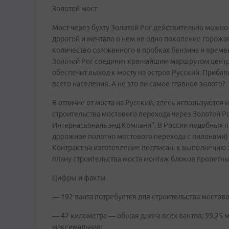
Золотой мост
Мост через бухту Золотой Рог действительно можно н
дорогой и мечтало о нем не одно поколение горожан.
количество сожженного в пробках бензина и времени.
Золотой Рог соединит кратчайшим маршрутом центр
обеспечит выход к мосту на остров Русский. Прибав
всего населения. А не это ли самое главное золото?
В отличие от моста на Русский, здесь используются
строительства мостового перехода через Золотой 
Интернасьональ энд Компани". В России подобных п
дорожное полотно мостового перехода с пилонами) 
Контракт на изготовление подписан, к выполнению 
плану строительства моста монтаж блоков пролетных
Цифры и факты
— 192 ванта потребуется для строительства мостово
— 42 километра — общая длина всех вантов; 99,25 
максимальная;