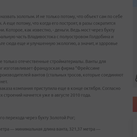
азвать золотым. И не только потому, что объект сам по себе
 А еще потому, что когда его построят, в разы сократится
 Которое, как известно, - деньги. Ведь мост через бухту
альную часть Владивостока с полуостровом Голдобина и
ьте сюда еще и улучшенную экологию, а значит, и здоровье
 не только отечественные стройматериалы. Ванты для
Рог изготавливает французская фирма "Фрейссине
роизводителей вантов (стальных тросов, которые соединяют
нет.
заказа компания приступила еще в конце октября. Согласно
 строений начнется уже в августе 2010 года.
го перехода через бухту Золотой Рог;
метра — минимальная длина ванта, 321,37 метра —