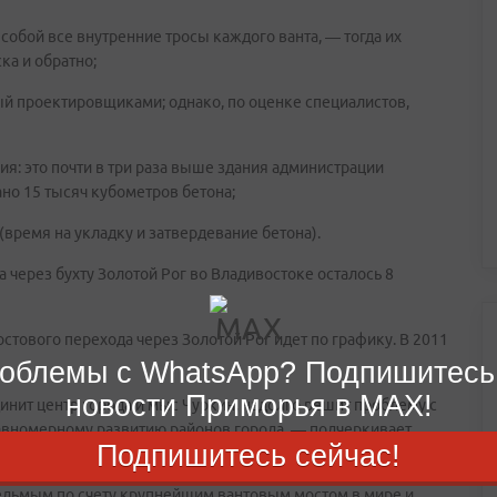
собой все внутренние тросы каждого ванта, — тогда их
ка и обратно;
ый проектировщиками; однако, по оценке специалистов,
я: это почти в три раза выше здания администрации
ано 15 тысяч кубометров бетона;
время на укладку и затвердевание бетона).
 через бухту Золотой Рог во Владивостоке осталось 8
остового перехода через Золотой Рог идет по графику. В 2011
облемы с WhatsApp? Подпишитесь
новости Приморья в MAX!
нит центр города и мыс Чуркин, надолго решит проблему с
равномерному развитию районов города, — подчеркивает
Подпишитесь сейчас!
седьмым по счету крупнейшим вантовым мостом в мире и