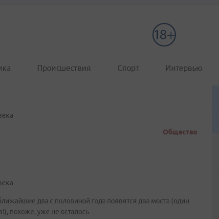
ика
Происшествия
Спорт
Интервью
века
Общество
века
ближайшие два с половиной года появятся два моста (один
), похоже, уже не осталось