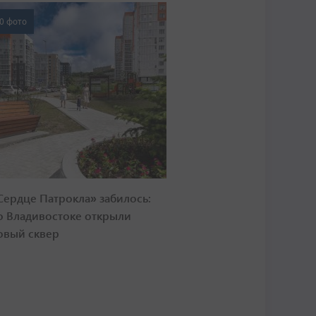
0 фото
Сердце Патрокла» забилось:
о Владивостоке открыли
овый сквер