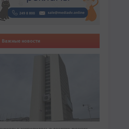
Важные новости
риморье закрепилось в десятке лучших