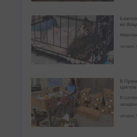
Благот
во Вла
Мероприя
сегодня, 
В Прим
цветов
В среза
западны
сегодня, 