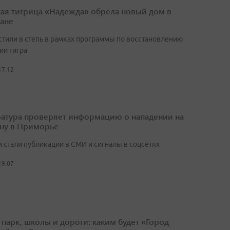
ая тигрица «Надежда» обрела новый дом в
тане
стили в степь в рамках программы по восстановлению
ии тигра
17:12
атура проверяет информацию о нападении на
ну в Приморье
 стали публикации в СМИ и сигналы в соцсетях
19:07
 парк, школы и дороги: каким будет «Город