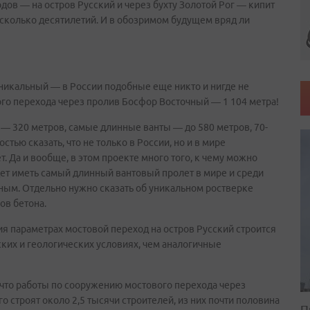
ов — на остров Русский и через бухту Золотой Рог — кипит
есколько десятилетий. И в обозримом будущем вряд ли
 уникальный — в России подобные еще никто и нигде не
вого перехода через пролив Босфор Восточный — 1 104 метра!
 — 320 метров, самые длинные ванты — до 580 метров, 70-
тью сказать, что не только в России, но и в мире
 Да и вообще, в этом проекте много того, к чему можно
дет иметь самый длинный вантовый пролет в мире и среди
ным. Отдельно нужно сказать об уникальном ростверке
ов бетона.
я параметрах мостовой переход на остров Русский строится
ких и геологических условиях, чем аналогичные
 что работы по сооружению мостового перехода через
о строят около 2,5 тысячи строителей, из них почти половина
П