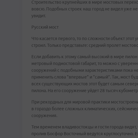
Строительство крупнейших в мире мостовых переход
вовсю. Подобных строек наш город не видел уже н
увидит.
Русский мост
Что касается первого, то по сложности объект этот
строил. Только представьте: средний пролет мосто
Если добавить к этому самый высокий в мире пилон
метровый подмостовой габарит, то можно с увереннос
сооружений с подобными характеристиками пока нет.
применить слова "впервые" и "самый". Так, мост бу
всех существующих мостов этот будет самым север
пилона. На его сооружение уйдет 28 тысяч кубометр
При рекордных для мировой практики мостостроени
в гораздо более сложных климатических, сейсмичес
сооружения.
Тем временем владивостокцы и гости города видят,
пролив Босфор Восточный ведутся круглосуточно. Ег