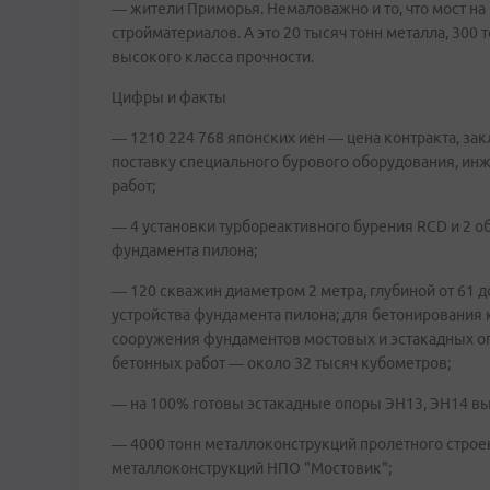
— жители Приморья. Немаловажно и то, что мост на
стройматериалов. А это 20 тысяч тонн металла, 300
высокого класса прочности.
Цифры и факты
— 1210 224 768 японских иен — цена контракта, за
поставку специального бурового оборудования, ин
работ;
— 4 установки турбореактивного бурения RCD и 2 
фундамента пилона;
— 120 скважин диаметром 2 метра, глубиной от 61 д
устройства фундамента пилона; для бетонирования 
сооружения фундаментов мостовых и эстакадных оп
бетонных работ — около 32 тысяч кубометров;
— на 100% готовы эстакадные опоры ЭН13, ЭН14 высо
— 4000 тонн металлоконструкций пролетного строе
металлоконструкций НПО "Мостовик";