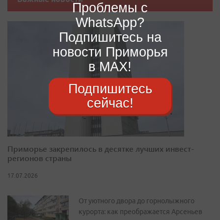
Проблемы с
WhatsApp?
Подпишитесь на
новости Приморья
в MAX!
Подпишитесь
сейчас!
Приморье закрепилось в десятке лучших инвест-
регионов страны
17.07.2026
От уютного двора до горнолыжного
курорта: как преображается Арсеньев