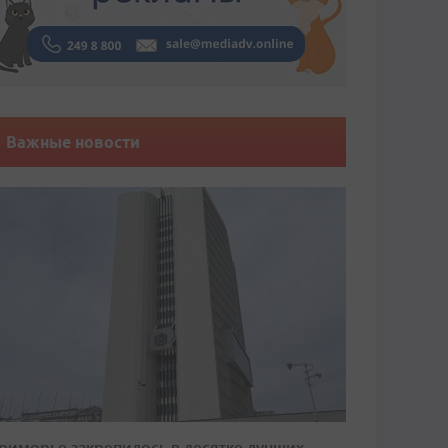
Важные новости
риморье закрепилось в десятке лучших