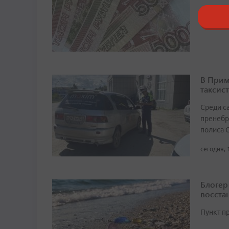
сегодня, 
В Прим
таксист
Среди с
пренебр
полиса 
сегодня, 
Блогер
восста
Пункт п