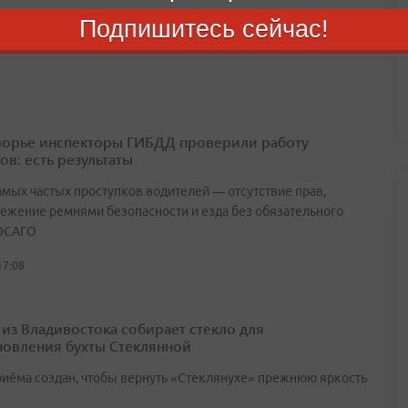
Подпишитесь сейчас!
18:14
орье инспекторы ГИБДД проверили работу
ов: есть результаты
амых частых проступков водителей — отсутствие прав,
ежение ремнями безопасности и езда без обязательного
ОСАГО
17:08
 из Владивостока собирает стекло для
новления бухты Стеклянной
риёма создан, чтобы вернуть «Стеклянухе» прежнюю яркость