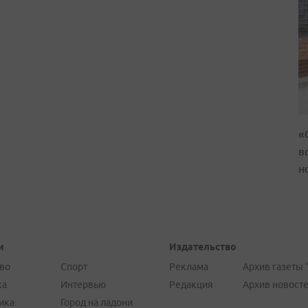
«
в
н
и
Издательство
во
Спорт
Реклама
Архив газеты 
ка
Интервью
Редакция
Архив новост
ика
Город на ладони