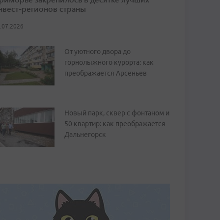
нвест-регионов страны
.07.2026
От уютного двора до
горнолыжного курорта: как
преображается Арсеньев
Новый парк, сквер с фонтаном и
50 квартир: как преображается
Дальнегорск