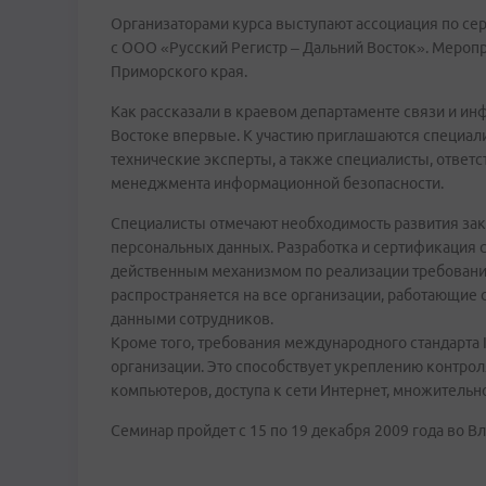
Организаторами курса выступают ассоциация по се
с ООО «Русский Регистр – Дальний Восток». Мероп
Приморского края.
Как рассказали в краевом департаменте связи и и
Востоке впервые. К участию приглашаются специал
технические эксперты, а также специалисты, ответ
менеджмента информационной безопасности.
Специалисты отмечают необходимость развития за
персональных данных. Разработка и сертификация 
действенным механизмом по реализации требовани
распространяется на все организации, работающие
данными сотрудников.
Кроме того, требования международного стандарта
организации. Это способствует укреплению контрол
компьютеров, доступа к сети Интернет, множительн
Семинар пройдет с 15 по 19 декабря 2009 года во В