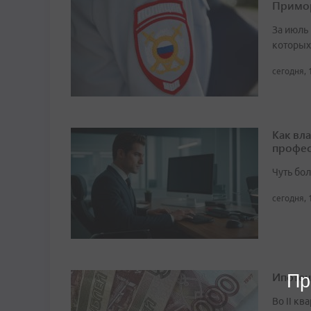
Примо
За июль 
которых
сегодня, 
Как вл
профес
Чуть бо
сегодня, 
Ипотеч
Пр
Во II кв