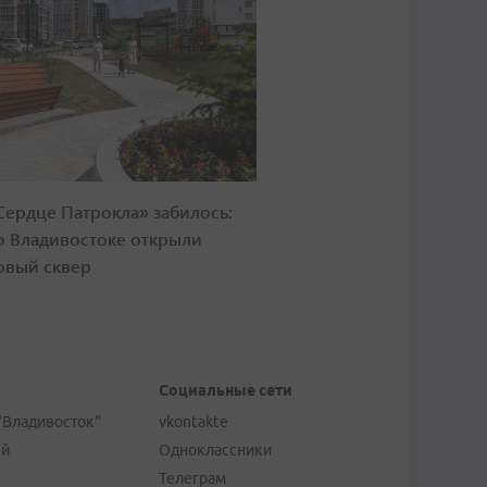
Сердце Патрокла» забилось:
о Владивостоке открыли
овый сквер
Социальные сети
"Владивосток"
vkontakte
ей
Одноклассники
Телеграм