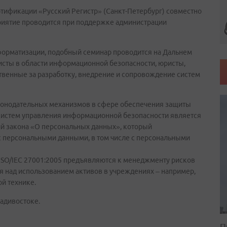
ртификации «Русский Регистр» (Санкт-Петербург) совместно
риятие проводится при поддержке администрации
нформатизации, подобный семинар проводится на Дальнем
исты в области информационной безопасности, юристы,
ственные за разработку, внедрение и сопровождение систем
конодательных механизмов в сфере обеспечения защиты
систем управления информационной безопасности является
й закона «О персональных данных», который
 с персональными данными, в том числе с персональными
 ISO/IEC 27001:2005 предъявляются к менеджменту рисков
я над использованием активов в учреждениях – например,
ой технике.
ладивостоке.
П