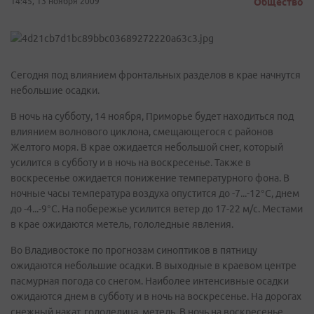
14:45, 13 ноября 2009
Общество
Сегодня под влиянием фронтальных разделов в крае начнутся
небольшие осадки.
В ночь на субботу, 14 ноября, Приморье будет находиться под
влиянием волнового циклона, смещающегося с районов
Желтого моря. В крае ожидается небольшой снег, который
усилится в субботу и в ночь на воскресенье. Также в
воскресенье ожидается понижение температурного фона. В
ночные часы температура воздуха опустится до -7...-12°С, днем
до -4...-9°С. На побережье усилится ветер до 17-22 м/с. Местами
в крае ожидаются метель, гололедные явления.
Во Владивостоке по прогнозам синоптиков в пятницу
ожидаются небольшие осадки. В выходные в краевом центре
пасмурная погода со снегом. Наиболее интенсивные осадки
ожидаются днем в субботу и в ночь на воскресенье. На дорогах
снежный накат, гололедица, метель. В ночь на воскресенье