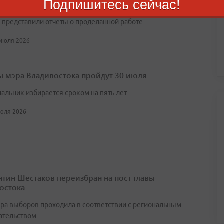
ьным событием заседания стали выступления председателя
Подпишитесь сейчас!
 Вячеслава Володина и лидеров всех пяти думских фракций,
 представили отчеты о проделанной работе
 июля 2026
 мэра Владивостока пройдут 30 июля
чальник избирается сроком на пять лет
июля 2026
нтин Шестаков переизбран на пост главы
остока
ра выборов проходила в соответствии с региональным
ательством