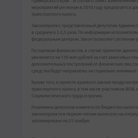
Приморского края". В соответствии с изменениями 
мероприятий регионам в 2010 году предлагается д
транспортного налога.
Законопроект, представленный депутатам Админист
в среднем в 2-2,5 раза. По информации исполнител
федеральным центром. Закон позволяет регионам уве
По оценкам финансистов, в случае принятие данно
увеличится на 139 млн рублей за счет авансовых п
дополнительных поступлений от физических лиц сос
средства будут направлены на социально значимые с
Кроме того, в проекте краевого закона предусмот
транспортного налога, в том числе участников ВОВ,
Социалистического труда и прочих.
Решением депутатов комитета по бюджетно-налого
законопроекта в первом чтении вынесено на очере
запланировано на 25 ноября.