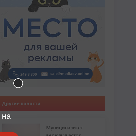
Другие новости
 на
Муниципалитет
вернул участок