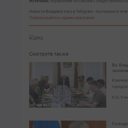
Источник:
Управление по связям с общественность
Новости Владивостока в Telegram - постоянно в тече
Подписывайтесь одним нажатием!
Смотрите также
Во Вла
эконом
Ключево
городск
8:32, 9 и
Солодо