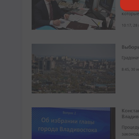
Централ
Госдумы
которые
10:17, 28
Выборы
Градона
8:45, 30 
Конста
Владив
Процеду
законод