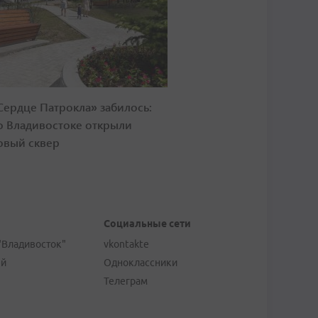
Сердце Патрокла» забилось:
о Владивостоке открыли
овый сквер
Социальные сети
"Владивосток"
vkontakte
ей
Одноклассники
Телеграм