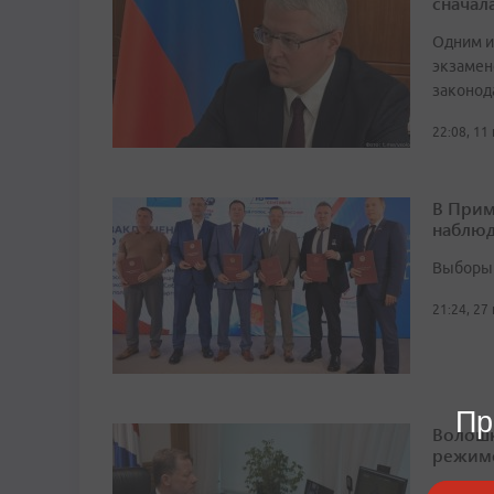
сначал
Одним и
экзамен
законод
22:08, 11
В Прим
наблюд
Выборы 
21:24, 27
Пр
Волошк
режим