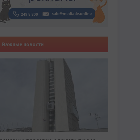
Важные новости
риморье закрепилось в десятке лучших