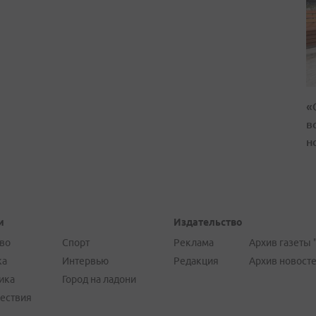
«
в
н
и
Издательство
во
Спорт
Реклама
Архив газеты 
ка
Интервью
Редакция
Архив новост
ика
Город на ладони
ествия