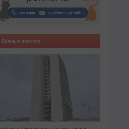
Важные новости
риморье закрепилось в десятке лучших