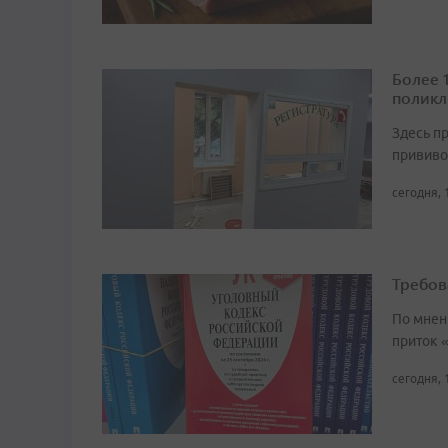
Более 
поликл
Здесь п
прививо
сегодня, 
Требов
По мнен
приток 
сегодня, 