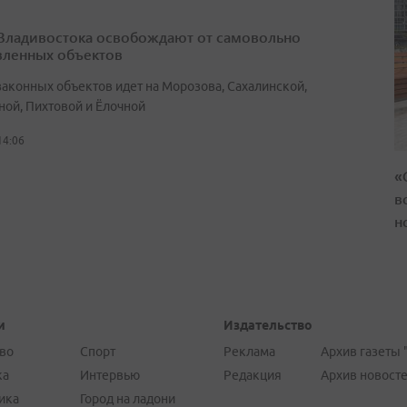
Владивостока освобождают от самовольно
вленных объектов
законных объектов идет на Морозова, Сахалинской,
ной, Пихтовой и Ёлочной
14:06
«
в
н
и
Издательство
во
Спорт
Реклама
Архив газеты 
ка
Интервью
Редакция
Архив новост
ика
Город на ладони