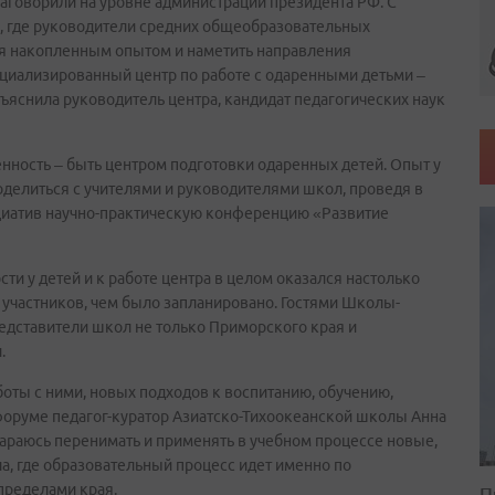
аговорили на уровне администрации президента РФ. С
 где руководители средних общеобразовательных
я накопленным опытом и наметить направления
циализированный центр по работе с одаренными детьми –
ъяснила руководитель центра, кандидат педагогических наук
енность – быть центром подготовки одаренных детей. Опыт у
делиться с учителями и руководителями школ, проведя в
иатив научно-практическую конференцию «Развитие
ти у детей и к работе центра в целом оказался настолько
е участников, чем было запланировано. Гостями Школы-
едставители школ не только Приморского края и
.
боты с ними, новых подходов к воспитанию, обучению,
 форуме педагог-куратор Азиатско-Тихоокеанской школы Анна
стараюсь перенимать и применять в учебном процессе новые,
, где образовательный процесс идет именно по
 пределами края.
П