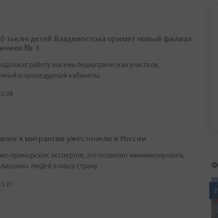
10 тысяч детей Владивостока примет новый филиал
иники № 3
родолжат работу восемь педиатрических участков,
чный и процедурный кабинеты
15:08
ания к мигрантам ужесточили в России
ию приморских экспертов, это позволит минимизировать
Ф
«лишних» людей в нашу страну
15:21
2