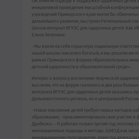
системном подходе к поддержке одаренных детей з
инициативой проведения масштабной конференции,
учреждений Приморского края могли бы обменятьс
дальнейшего развития, выступил Региональный спе
Школа-интернат ВГУЭС для одаренных детей. Как об
Елена Зеленина:
- Мы взяли на себя серьезную социальную ответств
нашей школы накоплен богатый, и мы решили им по
рамках Приморского форума образовательных иниц
детской одаренности в образовательной среде».
Интерес к вопросу воспитания творческой одареннос
высоким, что на форум съехалось в два раза больш
интерната ВГУЭС для одаренных детей оказались пр
Дальневосточного региона, но и центральной России
- Новое поколение детей требует новых методов ра
образованию, - прокомментировала свое участие в
Дробязко. – Я работаю только третий год, поэтому 
инновационные подходы и методы. ШИОД как школа
инновационному пути развития, известна далеко за