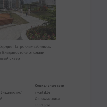
Сердце Патрокла» забилось:
о Владивостоке открыли
овый сквер
Социальные сети
"Владивосток"
vkontakte
ей
Одноклассники
Телеграм