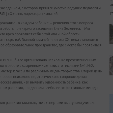
и
седанием, в котором приняли участие ведущие педагоги и
 ВДЦ «Океан», директора гимназий.
17
 проявилась в каждом ребенке, – решению этого вопроса
и работы пленарного заседания Елена Зеленина. – Мы
 кто ярко проявляет себя в той или иной области
ыть скрытой. Главной задачей педагога XXI века становится
акое образовательное пространство, где смогла бы проявиться
Д ВГУЭС было организовано несколько презентационных
д в работе с одаренными детьми: это гимназии №1, №2,
и мастер-классы по различным видам творчества. Второй день
просов психолого-педагогического сопровождения
ассказывали, как выявить одаренность ребенка, как
ипом развития, предлагали наиболее эффективные методы
ля развития таланта», где экспертами выступили учителя