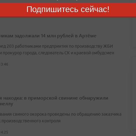
Подпишитесь сейчас!
14:44
никам задолжали 14 млн рублей в Артёме
ред 203 работниками предприятия по производству ЖБИ
и прокурор города, следователь СК и краевой омбудсмен
13:46
я находка: в приморской свинине обнаружили
неллу
вания свиного окорока проведены по обращению заказчика
х производственного контроля
14:25