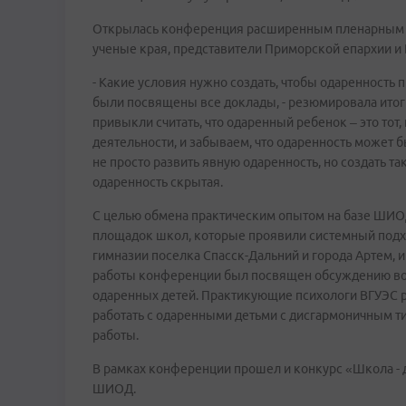
Открылась конференция расширенным пленарным за
ученые края, представители Приморской епархии и
- Какие условия нужно создать, чтобы одаренность
были посвящены все доклады, - резюмировала итог
привыкли считать, что одаренный ребенок – это тот,
деятельности, и забываем, что одаренность может б
не просто развить явную одаренность, но создать т
одаренность скрытая.
С целью обмена практическим опытом на базе ШИО
площадок школ, которые проявили системный подхо
гимназии поселка Спасск-Дальний и города Артем, 
работы конференции был посвящен обсуждению во
одаренных детей. Практикующие психологи ВГУЭС р
работать с одаренными детьми с дисгармоничным т
работы.
В рамках конференции прошел и конкурс «Школа - д
ШИОД.