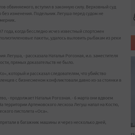
атов обвиняемого, вступил в законную силу. Верховный суд
о без изменения. Подельник Легуша перед судом не
амерник.
07 года, когда бесследно исчез известный спортсмен
 полиэтиленовые пакеты, удалось выловить рыбакам из реки
ия Легуша, - рассказала Наталья Рогозная, и.о. заместителя
Кости, прямых доказательств не было.
Ко», который и рассказал следователям, что убийство
оленцев с бизнесменом конфликтовали давно из-за стоянки в
во, - продолжает Наталья Рогозная. - 6 марта они вдвоем
На территории Артемовского лесхоза Легуш напал на Костю,
еского пистолета «Оса».
спрятали в багажник машины и через несколько дней,
П