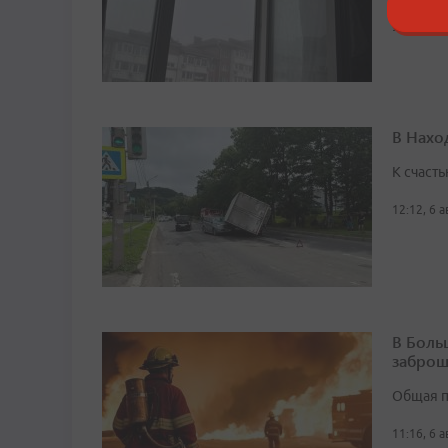
9:21, 6 а
В Нахо
К счасть
12:12, 6 
В Боль
заброш
Общая п
11:16, 6 