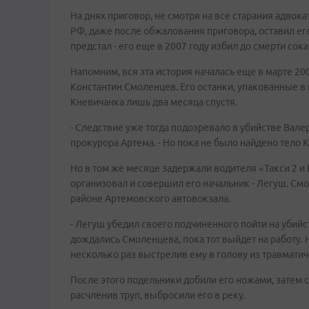
На днях приговор, не смотря на все старания адвок
РФ, даже после обжалования приговора, оставил ег
предстал - его еще в 2007 году избил до смерти сок
Напомним, вся эта история началась еще в марте 20
Константин Смоленцев. Его останки, упакованные в
Кневичанка лишь два месяца спустя.
- Следствие уже тогда подозревало в убийстве Валер
прокурора Артема. - Но пока не было найдено тело 
Но в том же месяце задержали водителя «Такси 2 и 
организовал и совершил его начальник - Легуш. См
районе Артемовского автовокзала.
- Легуш убедил своего подчиненного пойти на убийст
дождались Смоленцева, пока тот выйдет на работу. 
несколько раз выстрелив ему в голову из травматич
После этого подельники добили его ножами, затем 
расчленив труп, выбросили его в реку.