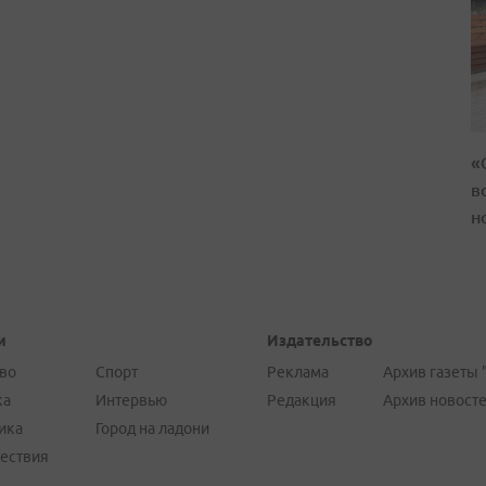
«
в
н
и
Издательство
во
Спорт
Реклама
Архив газеты 
ка
Интервью
Редакция
Архив новост
ика
Город на ладони
ествия