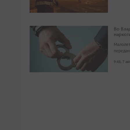
Во Вла
наркот
Малолет
передан
9:48, 7 а