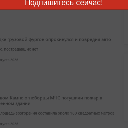
Подпишитесь сейчас!
вгуста 2026
дке грузовой фургон опрокинулся и повредил авто
ю, пострадавших нет
августа 2026
шом Камне огнеборцы МЧС потушили пожар в
енном здании
лощадь возгорания составила около 160 квадратных метров
августа 2026