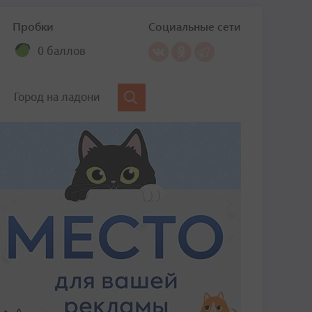
Пробки
Социальные сети
0 баллов
Город на ладони