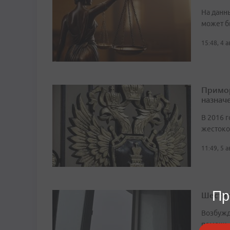
На данн
может б
15:48, 4 
Примор
назначе
В 2016 г
жестоко
11:49, 5 
Пр
Шестил
Возбужд
помощь