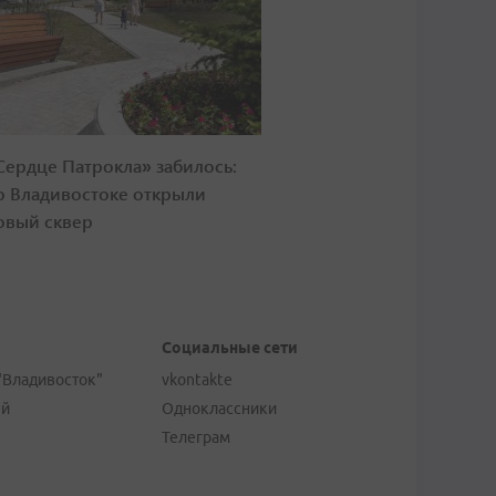
Сердце Патрокла» забилось:
о Владивостоке открыли
овый сквер
Социальные сети
"Владивосток"
vkontakte
ей
Одноклассники
Телеграм