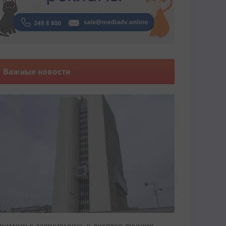
Важные новости
риморье закрепилось в десятке лучших