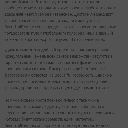
мировой рынок. Это значит, что попасть в закрытое
сообщество может попытаться человек из любой страны. И
здесь начинается самое интересное. Достоин ли кандидат
звания красивого человека, а заодно и аккаунта на
BeautifulPeople.com, определяют уже зарегистрированные
пользователи путем глобального голосования. На данный
момент от ворот поворот получают 4 из 5 кандидатов.
Удивительно, что подобный проект не появился раньше.
Краеугольный камень всех сайтов знакомств - отсутствие
гарантий соответствия данных анкеты с фактической
внешностью участника. Риск регистраций по "левым"
фотографиям остается и в BeautifulPeople.com. Однако в
проекте, где привлекательность почти достигает уровня
фетиша, процент псевдокрасавцев будет намного ниже.
Помимо возможности познакомиться с такими же
привлекательными людьми, участники сообщества в
перспективе имеют шанс посещать гламурные вечеринки,
которые будут организовывать администраторы
BeautifulPeople.com. Кроме того, аккаунт на сайте - шанс