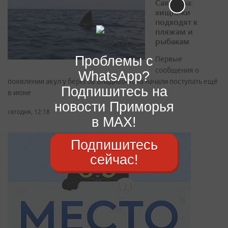
Сахалина:
хищники
подходят к
пляжам и
рыбакам
Проблемы с
Первые
сообщения о
WhatsApp?
появлении акул у берегов Владивостока начали поступать ещё
Подпишитесь на
в июне
новости Приморья
сегодня, 12:18
в MAX!
Подпишитесь
сейчас!