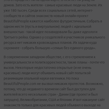
домов. Зато есть жители - самые красивые люди на Земле. Их
уже 180 тысяч. Среди всех социальных сетей, интернет-
сообществ и сайтов знакомств новый онлайн-проект
BeautifulPeople кажется наиболее футуристичным. Собрать в
одном месте (пусть и виртуальном) людей с идеальной
внешностью - такой идее позавидовали бы даже идеологи
Третьего рейха. Однако у создателей и участников уникального
ресурса нет никаких кровожадных планов. Их задачи куда
скромнее - собрать большую «семью без единого урода».
В современном западном обществе, с его стремлением к
универсальности и политкорректности, такие планы - почти что
вызов. Некоторые недостаточно открытые (и не очень
красивые) люди могут объявить новый сайт попыткой
реанимации опальной науки евгеники. Но пока
BeautifulPeople.com не вызвал никаких протестов. Возможно,
потому, что до недавнего времени сайт был доступен для
жителей всего нескольких стран - Дании (где проект и был
запущен), Великобритании, США и Японии. И вот накануне сайт
знакомств только для красивых людей объявил о выходе на