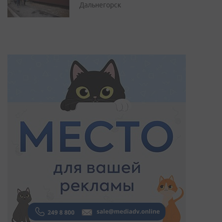
Дальнегорск