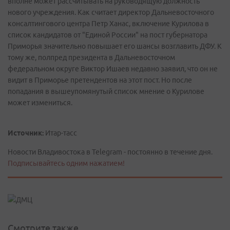
вполне может рассчитывать на руководящую должность
нового учреждения. Как считает директор Дальневосточного
консалтингового центра Петр Ханас, включение Курилова в
список кандидатов от "Единой России" на пост губернатора
Приморья значительно повышает его шансы возглавить ДФУ. К
тому же, полпред президента в Дальневосточном
федеральном округе Виктор Ишаев недавно заявил, что он не
видит в Приморье претендентов на этот пост. Но после
попадания в вышеупомянутый список мнение о Курилове
может измениться.
Источник:
Итар-тасс
Новости Владивостока в Telegram - постоянно в течение дня.
Подписывайтесь одним нажатием!
Смотрите также