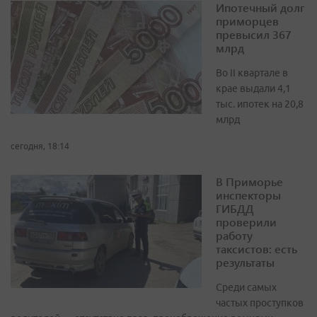
Ипотечный долг
приморцев
превысил 367
млрд
Во II квартале в
крае выдали 4,1
тыс. ипотек на 20,8
млрд
сегодня, 18:14
В Приморье
инспекторы
ГИБДД
проверили
работу
таксистов: есть
результаты
Среди самых
частых проступков